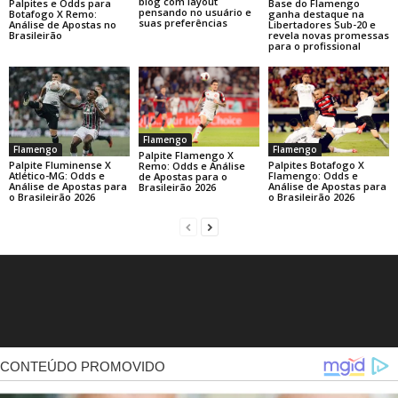
blog com layout
Base do Flamengo
Palpites e Odds para
pensando no usuário e
ganha destaque na
Botafogo X Remo:
suas preferências
Libertadores Sub-20 e
Análise de Apostas no
revela novas promessas
Brasileirão
para o profissional
Flamengo
Flamengo
Flamengo
Palpite Flamengo X
Palpite Fluminense X
Palpites Botafogo X
Remo: Odds e Análise
Atlético-MG: Odds e
Flamengo: Odds e
de Apostas para o
Análise de Apostas para
Análise de Apostas para
Brasileirão 2026
o Brasileirão 2026
o Brasileirão 2026