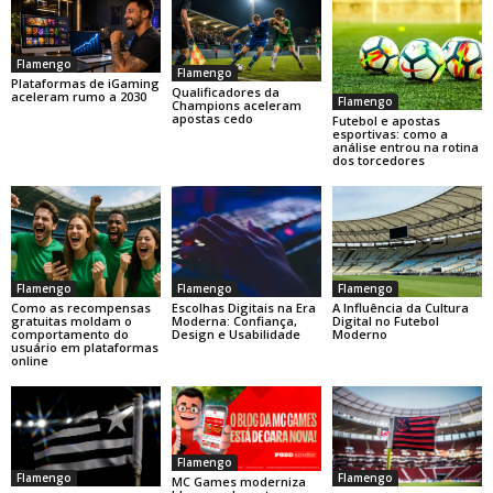
Flamengo
Flamengo
Plataformas de iGaming
Qualificadores da
aceleram rumo a 2030
Flamengo
Champions aceleram
apostas cedo
Futebol e apostas
esportivas: como a
análise entrou na rotina
dos torcedores
Flamengo
Flamengo
Flamengo
Como as recompensas
Escolhas Digitais na Era
A Influência da Cultura
gratuitas moldam o
Moderna: Confiança,
Digital no Futebol
comportamento do
Design e Usabilidade
Moderno
usuário em plataformas
online
Flamengo
Flamengo
Flamengo
MC Games moderniza