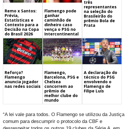
três
representantes
Remo x Santos:
Flamengo pode
na seleção do
Prévia,
ganhar
Brasileirão do
Estatísticas e
caminhão de
prêmio Bola de
Contexto para a
dinheiro caso
Prata
Decisão na Copa
vença o PSG no
do Brasil 2026
Intercontinental
Flamengo,
A declaração do
Reforço?
Barcelona, PSG e
técnico do PSG
Flamengo
Chelsea
envolvendo o
anuncia jogador
concorrem ao
Flamengo de
nas redes sociais
prêmio de
Filipe Luís
melhor clube do
mundo
“A lei vale para todos. O Flamengo se utilizou da Justiça
comum para descumprir o protocolo da CBF e
desrespeitar todos os outros 19 clubes da Série A, em