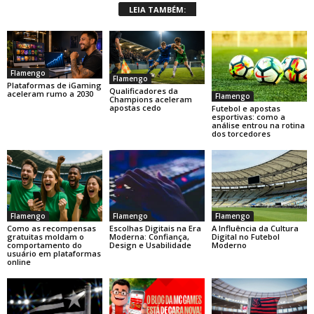
LEIA TAMBÉM:
Flamengo
Flamengo
Plataformas de iGaming
Qualificadores da
aceleram rumo a 2030
Flamengo
Champions aceleram
apostas cedo
Futebol e apostas
esportivas: como a
análise entrou na rotina
dos torcedores
Flamengo
Flamengo
Flamengo
Como as recompensas
Escolhas Digitais na Era
A Influência da Cultura
gratuitas moldam o
Moderna: Confiança,
Digital no Futebol
comportamento do
Design e Usabilidade
Moderno
usuário em plataformas
online