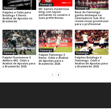
Flamengo
Flamengo
Flamengo
MC Games moderniza
blog com layout
Base do Flamengo
Palpites e Odds para
pensando no usuário e
ganha destaque na
Botafogo X Remo:
suas preferências
Libertadores Sub-20 e
Análise de Apostas no
revela novas promessas
Brasileirão
para o profissional
Flamengo
Flamengo
Flamengo
Palpite Flamengo X
Palpite Fluminense X
Palpites Botafogo X
Remo: Odds e Análise
Atlético-MG: Odds e
Flamengo: Odds e
de Apostas para o
Análise de Apostas para
Análise de Apostas para
Brasileirão 2026
o Brasileirão 2026
o Brasileirão 2026