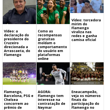
Vídeo: torcedora
mirim do
Flamengo
Vídeo: a
Como as
viraliza nas
declaração do
recompensas
redes e ganha
presidente do
gratuitas
camisa oficial
Cruzeiro
moldam o
direcionada a
comportamento
Arrascaeta, do
do usuário em
Flamengo
plataformas
online
Flamengo,
Eneacampeão,
AGORA:
Barcelona, PSG e
veja os números
Flamengo tem
Chelsea
finais da
interesse na
concorrem ao
participação do
contratação de
prêmio de
Flamengo no
Neymar