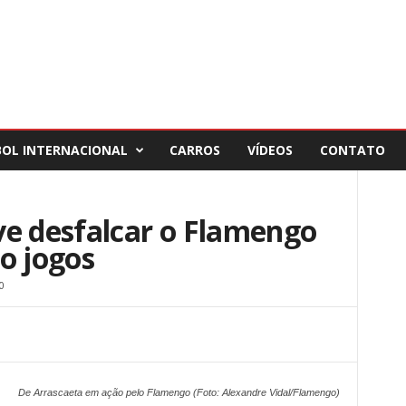
BOL INTERNACIONAL
CARROS
VÍDEOS
CONTATO
ve desfalcar o Flamengo
o jogos
0
De Arrascaeta em ação pelo Flamengo (Foto: Alexandre Vidal/Flamengo)