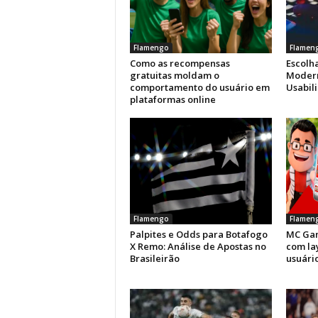
Flamengo
Flamen
Como as recompensas
Escolha
gratuitas moldam o
Modern
comportamento do usuário em
Usabil
plataformas online
Flamengo
Flamen
Palpites e Odds para Botafogo
MC Gam
X Remo: Análise de Apostas no
com la
Brasileirão
usuário