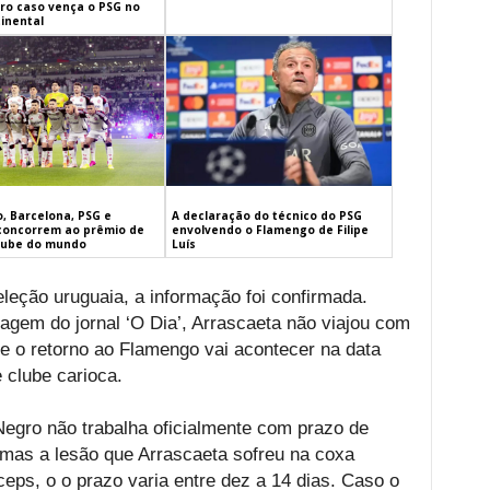
iro caso vença o PSG no
inental
, Barcelona, PSG e
A declaração do técnico do PSG
concorrem ao prêmio de
envolvendo o Flamengo de Filipe
lube do mundo
Luís
eção uruguaia, a informação foi confirmada.
agem do jornal ‘O Dia’, Arrascaeta não viajou com
e o retorno ao Flamengo vai acontecer na data
 clube carioca.
gro não trabalha oficialmente com prazo de
mas a lesão que Arrascaeta sofreu na coxa
ceps, o o prazo varia entre dez a 14 dias. Caso o