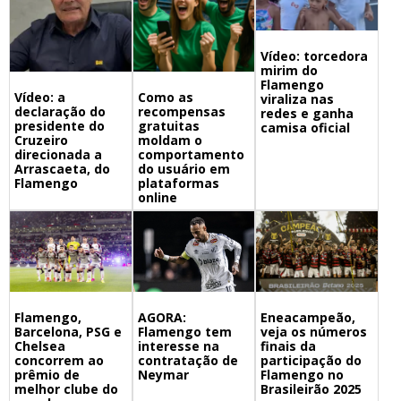
Vídeo: torcedora
mirim do
Flamengo
Vídeo: a
Como as
viraliza nas
declaração do
recompensas
redes e ganha
presidente do
gratuitas
camisa oficial
Cruzeiro
moldam o
direcionada a
comportamento
Arrascaeta, do
do usuário em
Flamengo
plataformas
online
Flamengo,
Eneacampeão,
AGORA:
Barcelona, PSG e
veja os números
Flamengo tem
Chelsea
finais da
interesse na
concorrem ao
participação do
contratação de
prêmio de
Flamengo no
Neymar
melhor clube do
Brasileirão 2025