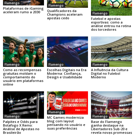
Flamengo
Flamengo
Plataformas de iGaming
Qualificadores da
aceleram rumo a 2030
Flamengo
Champions aceleram
apostas cedo
Futebol e apostas
esportivas: como a
análise entrou na rotina
dos torcedores
Flamengo
Flamengo
Flamengo
Como as recompensas
Escolhas Digitais na Era
A Influência da Cultura
gratuitas moldam o
Moderna: Confiança,
Digital no Futebol
comportamento do
Design e Usabilidade
Moderno
usuário em plataformas
online
Flamengo
Flamengo
Flamengo
MC Games moderniza
blog com layout
Base do Flamengo
Palpites e Odds para
pensando no usuário e
ganha destaque na
Botafogo X Remo:
suas preferências
Libertadores Sub-20 e
Análise de Apostas no
revela novas promessas
Brasileirão