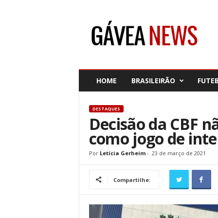
G
á
v
e
a
N
e
HOME
BRASILEIRÃO
FUTE
w
s
DESTAQUES
Decisão da CBF nã
como jogo de inte
Por
Letícia Gerheim
-
23 de março de 2021
Compartilhe: