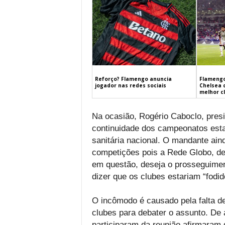
Flamengo
Reforço? Flamengo anuncia
Chelsea 
jogador nas redes sociais
melhor c
Na ocasião, Rogério Caboclo, pres
continuidade dos campeonatos est
sanitária nacional. O mandante ain
competições pois a Rede Globo, det
em questão, deseja o prosseguiment
dizer que os clubes estariam “fod
O incômodo é causado pela falta de
clubes para debater o assunto. De
participaram da reunião afirmaram