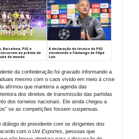
, Barcelona, PSG e
A declaração do técnico do PSG
concorrem ao prêmio de
envolvendo o Flamengo de Filipe
lube do mundo
Luís
idente da confederação foi gravado informando a
aduais mesmo com o caos vivido em meio à crise
da afirmou que manteria a agenda das
entora dos direitos de transmissão das partidas
o dos torneios nacionais. Ele ainda chegou a
idos” se as competições fossem suspensas.
 diálogo do presidente com os dirigentes dos
 acordo com o
Uol Esportes
, pessoas que
 que não houve abertura para a discussão do