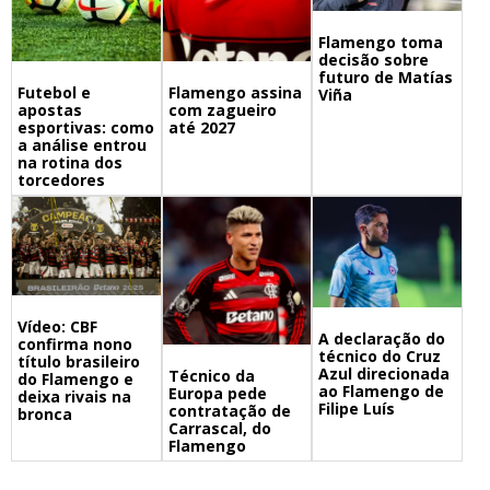
Flamengo toma
decisão sobre
futuro de Matías
Futebol e
Flamengo assina
Viña
apostas
com zagueiro
esportivas: como
até 2027
a análise entrou
na rotina dos
torcedores
Vídeo: CBF
A declaração do
confirma nono
técnico do Cruz
título brasileiro
Azul direcionada
Técnico da
do Flamengo e
ao Flamengo de
Europa pede
deixa rivais na
Filipe Luís
contratação de
bronca
Carrascal, do
Flamengo