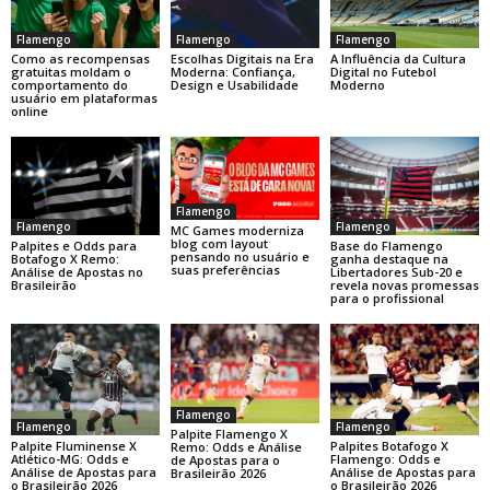
Flamengo
Flamengo
Flamengo
Como as recompensas
Escolhas Digitais na Era
A Influência da Cultura
gratuitas moldam o
Moderna: Confiança,
Digital no Futebol
comportamento do
Design e Usabilidade
Moderno
usuário em plataformas
online
Flamengo
Flamengo
Flamengo
MC Games moderniza
blog com layout
Base do Flamengo
Palpites e Odds para
pensando no usuário e
ganha destaque na
Botafogo X Remo:
suas preferências
Libertadores Sub-20 e
Análise de Apostas no
revela novas promessas
Brasileirão
para o profissional
Flamengo
Flamengo
Flamengo
Palpite Flamengo X
Palpite Fluminense X
Palpites Botafogo X
Remo: Odds e Análise
Atlético-MG: Odds e
Flamengo: Odds e
de Apostas para o
Análise de Apostas para
Análise de Apostas para
Brasileirão 2026
o Brasileirão 2026
o Brasileirão 2026