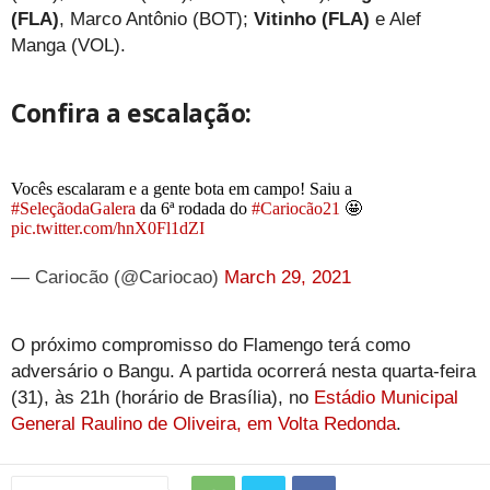
(FLA)
, Marco Antônio (BOT);
Vitinho (FLA)
e Alef
Manga (VOL).
Confira a escalação:
Vocês escalaram e a gente bota em campo! Saiu a
#SeleçãodaGalera
da 6ª rodada do
#Cariocão21
🤩
pic.twitter.com/hnX0Fl1dZI
— Cariocão (@Cariocao)
March 29, 2021
O próximo compromisso do Flamengo terá como
adversário o Bangu. A partida ocorrerá nesta quarta-feira
(31), às 21h (horário de Brasília), no
Estádio Municipal
General Raulino de Oliveira, em Volta Redonda
.