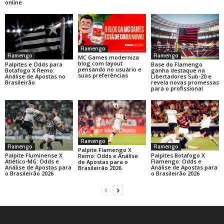
online
Flamengo
Flamengo
Flamengo
MC Games moderniza
blog com layout
Base do Flamengo
Palpites e Odds para
pensando no usuário e
ganha destaque na
Botafogo X Remo:
suas preferências
Libertadores Sub-20 e
Análise de Apostas no
revela novas promessas
Brasileirão
para o profissional
Flamengo
Flamengo
Flamengo
Palpite Flamengo X
Palpite Fluminense X
Palpites Botafogo X
Remo: Odds e Análise
Atlético-MG: Odds e
Flamengo: Odds e
de Apostas para o
Análise de Apostas para
Análise de Apostas para
Brasileirão 2026
o Brasileirão 2026
o Brasileirão 2026