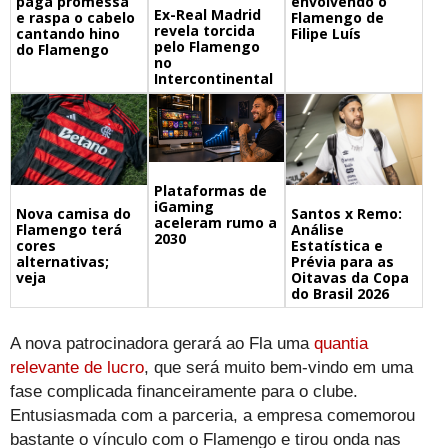
envolvendo o
paga promessa
Ex-Real Madrid
Flamengo de
e raspa o cabelo
revela torcida
Filipe Luís
cantando hino
pelo Flamengo
do Flamengo
no
Intercontinental
Plataformas de
iGaming
Nova camisa do
Santos x Remo:
aceleram rumo a
Flamengo terá
Análise
2030
cores
Estatística e
alternativas;
Prévia para as
veja
Oitavas da Copa
do Brasil 2026
A nova patrocinadora gerará ao Fla uma
quantia
relevante de lucro
, que será muito bem-vindo em uma
fase complicada financeiramente para o clube.
Entusiasmada com a parceria, a empresa comemorou
bastante o vínculo com o Flamengo e tirou onda nas