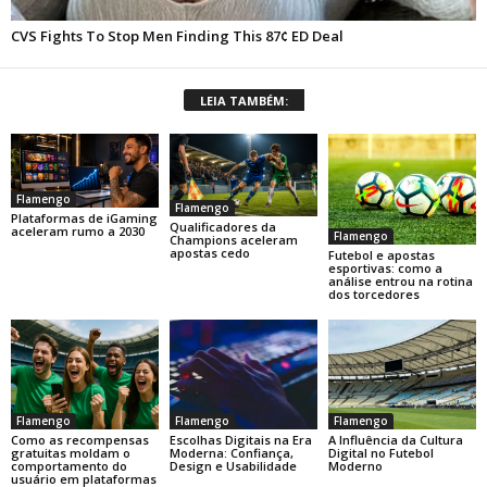
LEIA TAMBÉM:
Flamengo
Flamengo
Plataformas de iGaming
Qualificadores da
aceleram rumo a 2030
Flamengo
Champions aceleram
apostas cedo
Futebol e apostas
esportivas: como a
análise entrou na rotina
dos torcedores
Flamengo
Flamengo
Flamengo
Como as recompensas
Escolhas Digitais na Era
A Influência da Cultura
gratuitas moldam o
Moderna: Confiança,
Digital no Futebol
comportamento do
Design e Usabilidade
Moderno
usuário em plataformas