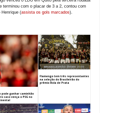
engo venceu o LDU em Quito pela terceira rodada
ue terminou com o placar de 3 a 2, contou com
 Henrique (
assista os gols marcados
).
Flamengo tem três representantes
na seleção do Brasileirão do
prêmio Bola de Prata
 pode ganhar caminhão
iro caso vença o PSG no
inental