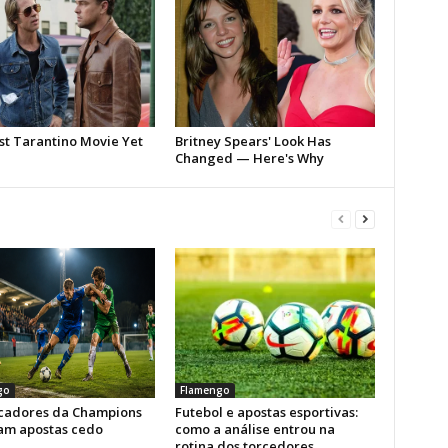
go
Flamengo
icadores da Champions
Futebol e apostas esportivas:
am apostas cedo
como a análise entrou na
rotina dos torcedores