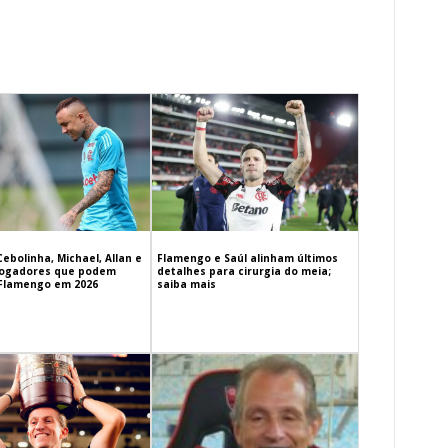
Cebolinha, Michael, Allan e
Flamengo e Saúl alinham últimos
 jogadores que podem
detalhes para cirurgia do meia;
 Flamengo em 2026
saiba mais