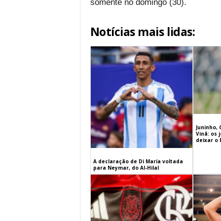
somente no domingo (30).
Notícias mais lidas:
Juninho, 
Vinã: os
deixar o
A declaração de Di María voltada
para Neymar, do Al-Hilal