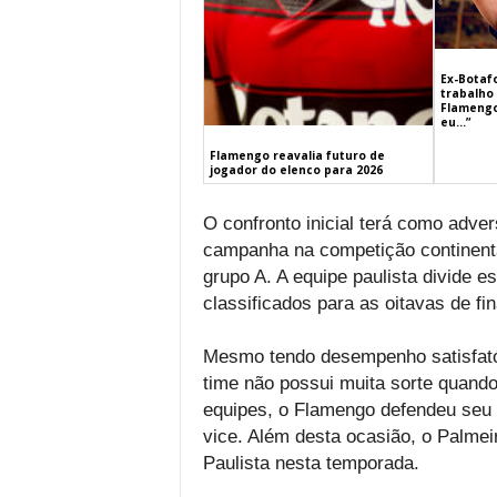
Ex-Botaf
trabalho 
Flamengo
eu…”
Flamengo reavalia futuro de
jogador do elenco para 2026
O confronto inicial terá como adve
campanha na competição continental
grupo A. A equipe paulista divide 
classificados para as oitavas de fin
Mesmo tendo desempenho satisfatór
time não possui muita sorte quando
equipes, o Flamengo defendeu seu 
vice. Além desta ocasião, o Palme
Paulista nesta temporada.