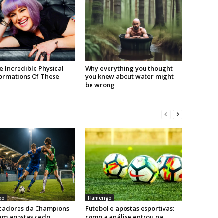
go
Flamengo
icadores da Champions
Futebol e apostas esportivas:
am apostas cedo
como a análise entrou na