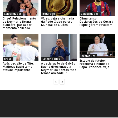
Celebridades
Botafogo
Celebridades
Crise? Relacionamento
Vídeo: veja a chamada
Clima tenso!
de Neymar e Bruna
da Rede Globo para o
Declarações de Gerard
Biancardi passa por
Mundial de Clubes
Piqué geram revoltam
momento delicado
Destaques
Brasil
Celebridades
Estádio de futebol
Após decisão de Tite,
A declaração de Galvão
receberá o nome de
Matheus Bachi toma
Bueno direcionada a
Papa Francisco; veja
atitude importante
Neymar, do Santos: ‘não
temos amizade…’