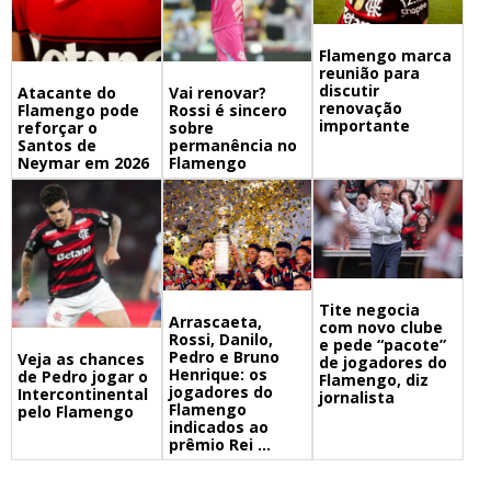
Flamengo marca
reunião para
discutir
Atacante do
Vai renovar?
renovação
Flamengo pode
Rossi é sincero
importante
reforçar o
sobre
Santos de
permanência no
Neymar em 2026
Flamengo
Tite negocia
Arrascaeta,
com novo clube
Rossi, Danilo,
e pede “pacote”
Pedro e Bruno
Veja as chances
de jogadores do
Henrique: os
de Pedro jogar o
Flamengo, diz
jogadores do
Intercontinental
jornalista
Flamengo
pelo Flamengo
indicados ao
prêmio Rei ...