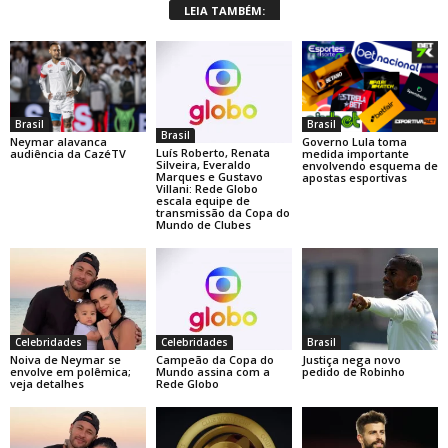
LEIA TAMBÉM:
Brasil
Brasil
Brasil
Neymar alavanca
Governo Lula toma
Luís Roberto, Renata
audiência da CazéTV
medida importante
Silveira, Everaldo
envolvendo esquema de
Marques e Gustavo
apostas esportivas
Villani: Rede Globo
escala equipe de
transmissão da Copa do
Mundo de Clubes
Celebridades
Celebridades
Brasil
Noiva de Neymar se
Campeão da Copa do
Justiça nega novo
envolve em polêmica;
Mundo assina com a
pedido de Robinho
veja detalhes
Rede Globo