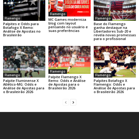
Flamengo
Flamengo
Flamengo
MC Games moderniza
blog com layout
Base do Flamengo
Palpites e Odds para
pensando no usuário e
ganha destaque na
Botafogo X Remo:
suas preferências
Libertadores Sub-20 e
Análise de Apostas no
revela novas promessas
Brasileirão
para o profissional
Flamengo
Flamengo
Flamengo
Palpite Flamengo X
Palpite Fluminense X
Palpites Botafogo X
Remo: Odds e Análise
Atlético-MG: Odds e
Flamengo: Odds e
de Apostas para o
Análise de Apostas para
Análise de Apostas para
Brasileirão 2026
o Brasileirão 2026
o Brasileirão 2026