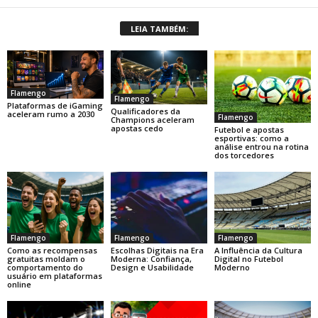
LEIA TAMBÉM:
Flamengo
Flamengo
Plataformas de iGaming
Qualificadores da
aceleram rumo a 2030
Flamengo
Champions aceleram
apostas cedo
Futebol e apostas
esportivas: como a
análise entrou na rotina
dos torcedores
Flamengo
Flamengo
Flamengo
Como as recompensas
Escolhas Digitais na Era
A Influência da Cultura
gratuitas moldam o
Moderna: Confiança,
Digital no Futebol
comportamento do
Design e Usabilidade
Moderno
usuário em plataformas
online