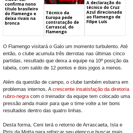
A declaração do
confirma nono
técnico do Cruz
título brasileiro
Azul direcionada
Técnico da
do Flamengo e
ao Flamengo de
Europa pede
deixa rivais na
Filipe Luís
contratação de
bronca
Carrascal, do
Flamengo
O Flamengo visitará o Galo um momento turbulento. Até
então, o clube acumula três derrotas nas últimas cinco
partidas, resultado que deixa a equipe na 10ª posição da
tabela, com saldo de 12 pontos e dois jogos a menos.
Além da questão de campo, o clube também esbarra em
problemas internos. A
crescente insatisfação da diretoria
rubro-negra
com o treinador da equipe tem colocado uma
pressão ainda maior para que o time volte a ter bons
resultados dentro das quatro linhas.
Desta forma, Ceni terá o retorno de Arrascaeta, Isla e
Piris da Motta para reforçar seu elenco e buscar mais