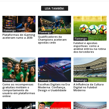
LEIA TAMBÉM:
Flamengo
Flamengo
Plataformas de iGaming
Qualificadores da
aceleram rumo a 2030
Flamengo
Champions aceleram
apostas cedo
Futebol e apostas
esportivas: como a
análise entrou na rotina
dos torcedores
Flamengo
Flamengo
Flamengo
Como as recompensas
Escolhas Digitais na Era
A Influência da Cultura
gratuitas moldam o
Moderna: Confiança,
Digital no Futebol
comportamento do
Design e Usabilidade
Moderno
usuário em plataformas
online