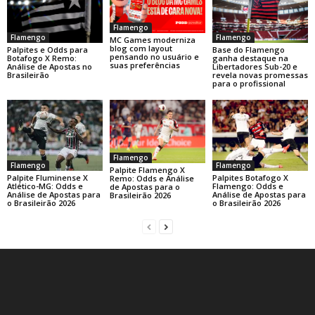
Flamengo
Flamengo
Flamengo
MC Games moderniza
blog com layout
Base do Flamengo
Palpites e Odds para
pensando no usuário e
ganha destaque na
Botafogo X Remo:
suas preferências
Libertadores Sub-20 e
Análise de Apostas no
revela novas promessas
Brasileirão
para o profissional
Flamengo
Flamengo
Flamengo
Palpite Flamengo X
Palpite Fluminense X
Palpites Botafogo X
Remo: Odds e Análise
Atlético-MG: Odds e
Flamengo: Odds e
de Apostas para o
Análise de Apostas para
Análise de Apostas para
Brasileirão 2026
o Brasileirão 2026
o Brasileirão 2026