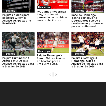
Flamengo
Flamengo
Flamengo
MC Games moderniza
blog com layout
Base do Flamengo
Palpites e Odds para
pensando no usuário e
ganha destaque na
Botafogo X Remo:
suas preferências
Libertadores Sub-20 e
Análise de Apostas no
revela novas promessas
Brasileirão
para o profissional
Flamengo
Flamengo
Flamengo
Palpite Flamengo X
Palpite Fluminense X
Palpites Botafogo X
Remo: Odds e Análise
Atlético-MG: Odds e
Flamengo: Odds e
de Apostas para o
Análise de Apostas para
Análise de Apostas para
Brasileirão 2026
o Brasileirão 2026
o Brasileirão 2026