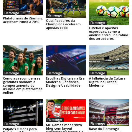
Flamengo
Flamengo
Plataformas de iGaming
Qualificadores da
aceleram rumo a 2030
Flamengo
Champions aceleram
apostas cedo
Futebol e apostas
esportivas: como a
análise entrou na rotina
dos torcedores
Flamengo
Flamengo
Flamengo
Como as recompensas
Escolhas Digitais na Era
A Influência da Cultura
gratuitas moldam o
Moderna: Confiança,
Digital no Futebol
comportamento do
Design e Usabilidade
Moderno
usuário em plataformas
online
Flamengo
Flamengo
Flamengo
MC Games moderniza
blog com layout
Base do Flamengo
Palpites e Odds para
pensando no usuário e