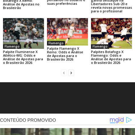
ganha destaque na
Botafogo X Remo:
suas preferências
Libertadores Sub-20 e
Análise de Apostas no
revela novas promessas
Brasileirão
para o profissional
Flamengo
Flamengo
Flamengo
Palpite Flamengo X
Palpite Fluminense X
Palpites Botafogo X
Remo: Odds e Análise
Atlético-MG: Odds e
Flamengo: Odds e
de Apostas para o
Análise de Apostas para
Análise de Apostas para
Brasileirão 2026
o Brasileirão 2026
o Brasileirão 2026