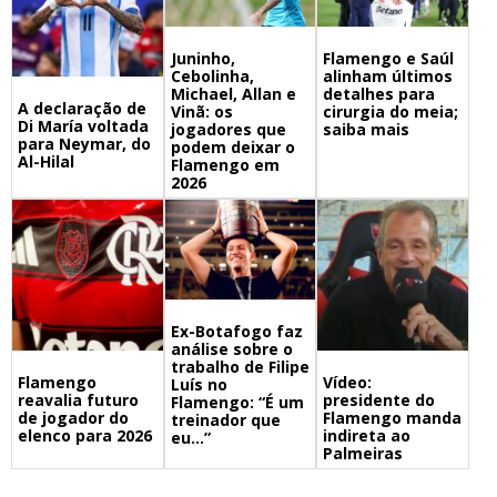
Juninho,
Flamengo e Saúl
Cebolinha,
alinham últimos
Michael, Allan e
detalhes para
A declaração de
Vinã: os
cirurgia do meia;
Di María voltada
jogadores que
saiba mais
para Neymar, do
podem deixar o
Al-Hilal
Flamengo em
2026
Ex-Botafogo faz
análise sobre o
trabalho de Filipe
Flamengo
Vídeo:
Luís no
reavalia futuro
presidente do
Flamengo: “É um
de jogador do
Flamengo manda
treinador que
elenco para 2026
indireta ao
eu…”
Palmeiras