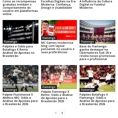
Como as recompensas
Escolhas Digitais na Era
A Influência da Cultura
gratuitas moldam o
Moderna: Confiança,
Digital no Futebol
comportamento do
Design e Usabilidade
Moderno
usuário em plataformas
online
Flamengo
Flamengo
Flamengo
MC Games moderniza
blog com layout
Base do Flamengo
Palpites e Odds para
pensando no usuário e
ganha destaque na
Botafogo X Remo:
suas preferências
Libertadores Sub-20 e
Análise de Apostas no
revela novas promessas
Brasileirão
para o profissional
Flamengo
Flamengo
Flamengo
Palpite Flamengo X
Palpite Fluminense X
Palpites Botafogo X
Remo: Odds e Análise
Atlético-MG: Odds e
Flamengo: Odds e
de Apostas para o
Análise de Apostas para
Análise de Apostas para
Brasileirão 2026
o Brasileirão 2026
o Brasileirão 2026