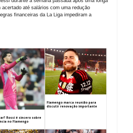
Messi durante a semana passada após uma longa
m acertado até salários com uma redução
regras financeiras da La Liga impediram a
Flamengo marca reunião para
discutir renovação importante
ar? Rossi é sincero sobre
cia no Flamengo