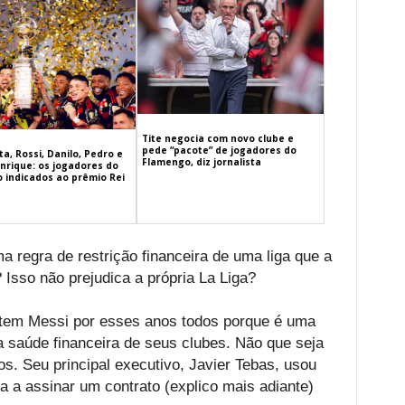
Tite negocia com novo clube e
pede “pacote” de jogadores do
a, Rossi, Danilo, Pedro e
Flamengo, diz jornalista
nrique: os jogadores do
 indicados ao prêmio Rei
 regra de restrição financeira de uma liga que a
? Isso não prejudica a própria La Liga?
ó tem Messi por esses anos todos porque é uma
a saúde financeira de seus clubes. Não que seja
s. Seu principal executivo, Javier Tebas, usou
a a assinar um contrato (explico mais adiante)