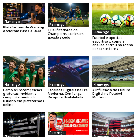
Flamengo
Flamengo
Plataformas de iGaming
Qualificadores da
aceleram rumo a 2030
Flamengo
Champions aceleram
apostas cedo
Futebol e apostas
esportivas: como a
análise entrou na rotina
dos torcedores
Flamengo
Flamengo
Flamengo
Como as recompensas
Escolhas Digitais na Era
A Influência da Cultura
gratuitas moldam o
Moderna: Confiança,
Digital no Futebol
comportamento do
Design e Usabilidade
Moderno
usuário em plataformas
online
Flamengo
Flamengo
Flamengo