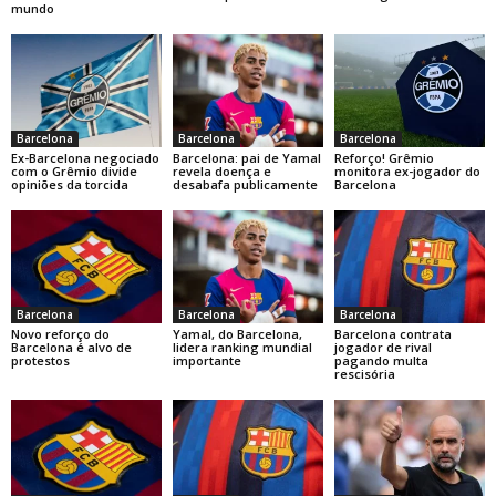
mundo
Barcelona
Barcelona
Barcelona
Ex-Barcelona negociado
Barcelona: pai de Yamal
Reforço! Grêmio
com o Grêmio divide
revela doença e
monitora ex-jogador do
opiniões da torcida
desabafa publicamente
Barcelona
Barcelona
Barcelona
Barcelona
Novo reforço do
Yamal, do Barcelona,
Barcelona contrata
Barcelona é alvo de
lidera ranking mundial
jogador de rival
protestos
importante
pagando multa
rescisória