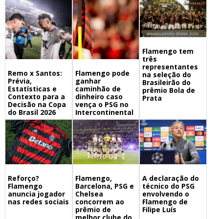
Flamengo tem
três
representantes
Remo x Santos:
Flamengo pode
na seleção do
Prévia,
ganhar
Brasileirão do
Estatísticas e
caminhão de
prêmio Bola de
Contexto para a
dinheiro caso
Prata
Decisão na Copa
vença o PSG no
do Brasil 2026
Intercontinental
Flamengo,
A declaração do
Reforço?
Barcelona, PSG e
técnico do PSG
Flamengo
Chelsea
envolvendo o
anuncia jogador
concorrem ao
Flamengo de
nas redes sociais
prêmio de
Filipe Luís
melhor clube do