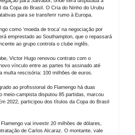
legação para Salvador, onde será disputada a
al da Copa do Brasil. O Cria do Ninho do Urubu
tativas para se transferir rumo à Europa.
ngo como ‘moeda de troca’ na negociação por
será emprestado ao Southampton, que o repassará
cente ao grupo controla o clube inglês.
ube, Victor Hugo renovou contrato com o
ovo vínculo entre as partes foi assinado até
multa rescisória: 100 milhões de euros.
grado ao profissional do Flamengo há duas
 o meio-campista disputou 85 partidas, marcou
Em 2022, participou dos títulos da Copa do Brasil
 Flamengo vai investir 20 milhões de dólares,
tratação de Carlos Alcaraz. O montante, vale