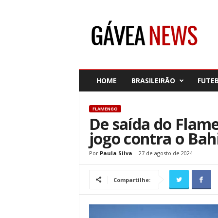
G
á
v
e
a
N
e
HOME
BRASILEIRÃO
FUTE
w
s
FLAMENGO
De saída do Flame
jogo contra o Bah
Por
Paula Silva
-
27 de agosto de 2024
Compartilhe: