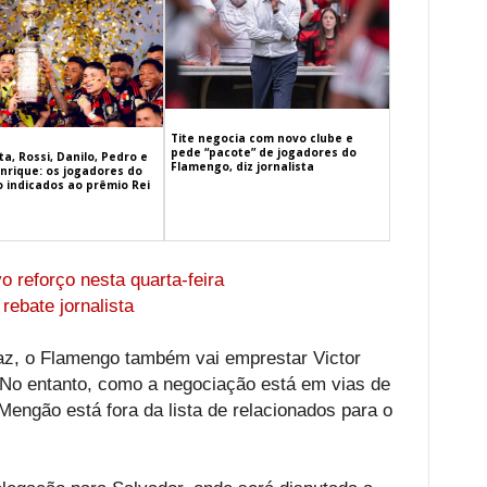
Tite negocia com novo clube e
pede “pacote” de jogadores do
a, Rossi, Danilo, Pedro e
Flamengo, diz jornalista
nrique: os jogadores do
 indicados ao prêmio Rei
o reforço nesta quarta-feira
rebate jornalista
raz, o Flamengo também vai emprestar Victor
No entanto, como a negociação está em vias de
Mengão está fora da lista de relacionados para o