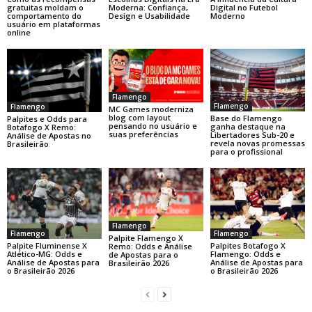
gratuitas moldam o
Moderna: Confiança,
Digital no Futebol
comportamento do
Design e Usabilidade
Moderno
usuário em plataformas
online
Flamengo
Flamengo
Flamengo
MC Games moderniza
blog com layout
Base do Flamengo
Palpites e Odds para
pensando no usuário e
ganha destaque na
Botafogo X Remo:
suas preferências
Libertadores Sub-20 e
Análise de Apostas no
revela novas promessas
Brasileirão
para o profissional
Flamengo
Flamengo
Flamengo
Palpite Flamengo X
Palpite Fluminense X
Palpites Botafogo X
Remo: Odds e Análise
Atlético-MG: Odds e
Flamengo: Odds e
de Apostas para o
Análise de Apostas para
Análise de Apostas para
Brasileirão 2026
o Brasileirão 2026
o Brasileirão 2026