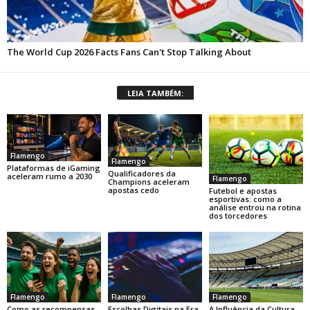
LEIA TAMBÉM:
Flamengo
Flamengo
Plataformas de iGaming
Qualificadores da
aceleram rumo a 2030
Flamengo
Champions aceleram
apostas cedo
Futebol e apostas
esportivas: como a
análise entrou na rotina
dos torcedores
Flamengo
Flamengo
Flamengo
Como as recompensas
Escolhas Digitais na Era
A Influência da Cultura