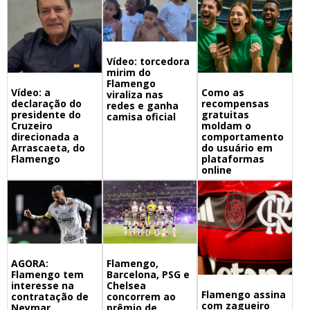
Vídeo: torcedora
mirim do
Flamengo
Vídeo: a
Como as
viraliza nas
declaração do
recompensas
redes e ganha
presidente do
gratuitas
camisa oficial
Cruzeiro
moldam o
direcionada a
comportamento
Arrascaeta, do
do usuário em
Flamengo
plataformas
online
Flamengo,
AGORA:
Barcelona, PSG e
Flamengo tem
Chelsea
interesse na
Flamengo assina
concorrem ao
contratação de
com zagueiro
prêmio de
Neymar