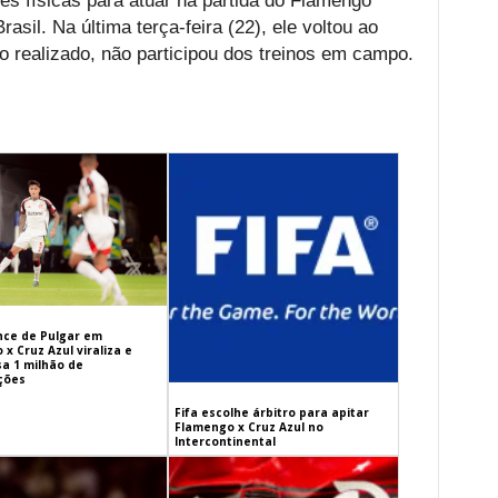
es físicas para atuar na partida do Flamengo
asil. Na última terça-feira (22), ele voltou ao
o realizado, não participou dos treinos em campo.
ance de Pulgar em
x Cruz Azul viraliza e
sa 1 milhão de
ações
Fifa escolhe árbitro para apitar
Flamengo x Cruz Azul no
Intercontinental