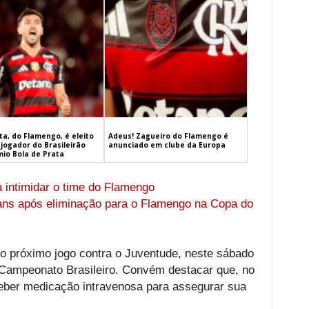
a, do Flamengo, é eleito
Adeus! Zagueiro do Flamengo é
jogador do Brasileirão
anunciado em clube da Europa
mio Bola de Prata
a intimidar o time do Flamengo
ians após eliminação para o Flamengo na Copa do
a o próximo jogo contra o Juventude, neste sábado
o Campeonato Brasileiro. Convém destacar que, no
eber medicação intravenosa para assegurar sua