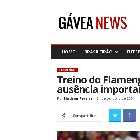
G
á
v
e
a
N
e
HOME
BRASILEIRÃO
FUTE
w
s
FLAMENGO
Treino do Flamen
ausência importa
Por
Hudson Pereira
-
24 de outubro de 2024
Compartilhe: