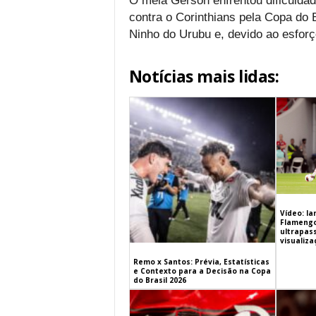
O meia Gerson enfrentou dificuldad
contra o Corinthians pela Copa do Br
Ninho do Urubu e, devido ao esforç
Notícias mais lidas:
Vídeo: l
Flamengo 
ultrapas
visualiz
Remo x Santos: Prévia, Estatísticas
e Contexto para a Decisão na Copa
do Brasil 2026