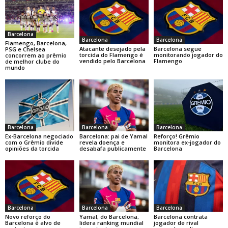
Barcelona
Barcelona
Barcelona
Flamengo, Barcelona,
Atacante desejado pela
Barcelona segue
PSG e Chelsea
torcida do Flamengo é
monitorando jogador do
concorrem ao prêmio
vendido pelo Barcelona
Flamengo
de melhor clube do
mundo
Barcelona
Barcelona
Barcelona
Ex-Barcelona negociado
Barcelona: pai de Yamal
Reforço! Grêmio
com o Grêmio divide
revela doença e
monitora ex-jogador do
opiniões da torcida
desabafa publicamente
Barcelona
Barcelona
Barcelona
Barcelona
Novo reforço do
Yamal, do Barcelona,
Barcelona contrata
Barcelona é alvo de
lidera ranking mundial
jogador de rival