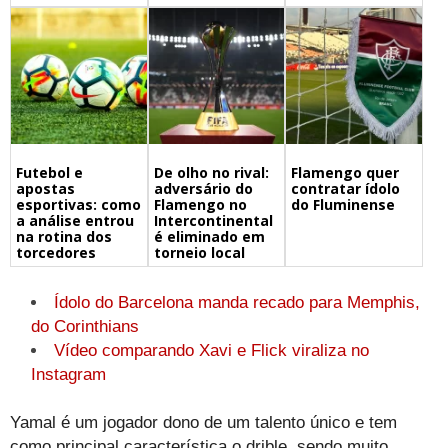
Futebol e
De olho no rival:
Flamengo quer
apostas
adversário do
contratar ídolo
esportivas: como
Flamengo no
do Fluminense
a análise entrou
Intercontinental
na rotina dos
é eliminado em
torcedores
torneio local
Ídolo do Barcelona manda recado para Memphis,
do Corinthians
Vídeo comparando Xavi e Flick viraliza no
Instagram
Yamal é um jogador dono de um talento único e tem
como principal característica o drible, sendo muito