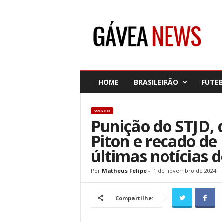
G
á
v
e
a
N
e
HOME
BRASILEIRÃO
FUTE
w
s
VASCO
Punição do STJD, 
Piton e recado de
últimas notícias 
Por
Matheus Felipe
-
1 de novembro de 2024
Compartilhe: