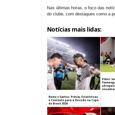
Nas últimas horas, o foco das notí
do clube, com destaques como a pu
Notícias mais lidas:
Vídeo: l
Flamengo 
ultrapas
visualiz
Remo x Santos: Prévia, Estatísticas
e Contexto para a Decisão na Copa
do Brasil 2026