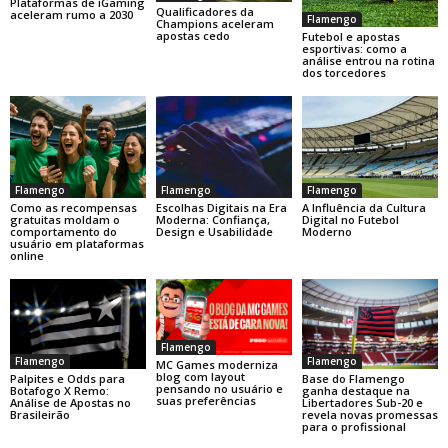
Plataformas de iGaming
Qualificadores da
aceleram rumo a 2030
Flamengo
Champions aceleram
apostas cedo
Futebol e apostas
esportivas: como a
análise entrou na rotina
dos torcedores
Flamengo
Flamengo
Flamengo
Como as recompensas
Escolhas Digitais na Era
A Influência da Cultura
gratuitas moldam o
Moderna: Confiança,
Digital no Futebol
comportamento do
Design e Usabilidade
Moderno
usuário em plataformas
online
Flamengo
Flamengo
Flamengo
MC Games moderniza
blog com layout
Base do Flamengo
Palpites e Odds para
pensando no usuário e
ganha destaque na
Botafogo X Remo:
suas preferências
Libertadores Sub-20 e
Análise de Apostas no
revela novas promessas
Brasileirão
para o profissional