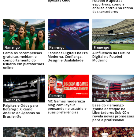
apostas cedo
Futebol e apostas
esportivas: como a
análise entrou na rotina
dos torcedores
Flamengo
Flamengo
Flamengo
Como as recompensas
Escolhas Digitais na Era
A Influência da Cultura
gratuitas moldam o
Moderna: Confiança,
Digital no Futebol
comportamento do
Design e Usabilidade
Moderno
usuário em plataformas
online
Flamengo
Flamengo
Flamengo
MC Games moderniza
blog com layout
Base do Flamengo
Palpites e Odds para
pensando no usuário e
ganha destaque na
Botafogo X Remo:
suas preferências
Libertadores Sub-20 e
Análise de Apostas no
revela novas promessas
Brasileirão
para o profissional