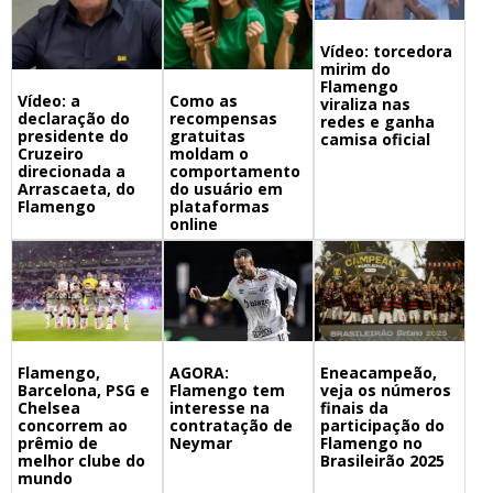
Vídeo: torcedora
mirim do
Flamengo
Vídeo: a
Como as
viraliza nas
declaração do
recompensas
redes e ganha
presidente do
gratuitas
camisa oficial
Cruzeiro
moldam o
direcionada a
comportamento
Arrascaeta, do
do usuário em
Flamengo
plataformas
online
Flamengo,
Eneacampeão,
AGORA:
Barcelona, PSG e
veja os números
Flamengo tem
Chelsea
finais da
interesse na
concorrem ao
participação do
contratação de
prêmio de
Flamengo no
Neymar
melhor clube do
Brasileirão 2025
mundo