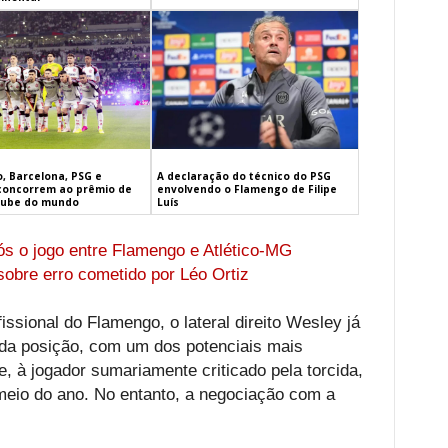
, Barcelona, PSG e
A declaração do técnico do PSG
concorrem ao prêmio de
envolvendo o Flamengo de Filipe
lube do mundo
Luís
ós o jogo entre Flamengo e Atlético-MG
 sobre erro cometido por Léo Ortiz
issional do Flamengo, o lateral direito Wesley já
 da posição, com um dos potenciais mais
, à jogador sumariamente criticado pela torcida,
o meio do ano. No entanto, a negociação com a