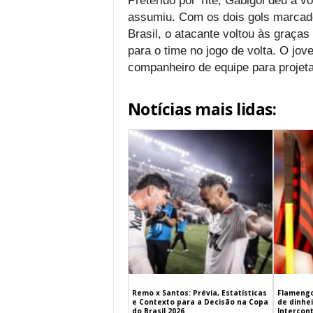
Preterido por Tite, Gabigol deu a v
assumiu. Com os dois gols marcado
Brasil, o atacante voltou às graça
para o time no jogo de volta. O jo
companheiro de equipe para projetar
Notícias mais lidas:
Remo x Santos: Prévia, Estatísticas
Flamengo
e Contexto para a Decisão na Copa
de dinhe
do Brasil 2026
Intercont