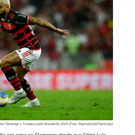
nte Flamengo x Fortaleza pelo Brasileirão 2024 (Foto: Reprodução/Flamengo)