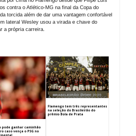
olta por cima no Flamengo desde que Filipe Luís
s contra o Atlético-MG na final da Copa do
s da torcida além de dar uma vantagem confortável
vem lateral Wesley usou a virada e chave do
 a própria carreira.
Flamengo tem três representantes
na seleção do Brasileirão do
prêmio Bola de Prata
 pode ganhar caminhão
iro caso vença o PSG no
inental