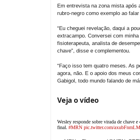
Em entrevista na zona mista após a
rubro-negro como exemplo ao falar 
“Eu cheguei revelação, daqui a pouc
extracampo. Conversei com minha fa
fisioterapeuta, analista de desemp
chave”, disse e complementou.
“Faço isso tem quatro meses. As 
agora, não. E o apoio dos meus co
Gabigol, todo mundo falando de má f
Veja o vídeo
Wesley responde sobre virada de chave e c
final.
#MRN
pic.twitter.com/axubFnmL