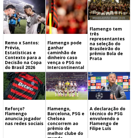
Flamengo tem
três
representantes
Remo x Santos:
Flamengo pode
na seleção do
Prévia,
ganhar
Brasileirão do
Estatísticas e
caminhão de
prêmio Bola de
Contexto para a
dinheiro caso
Prata
Decisão na Copa
vença o PSG no
do Brasil 2026
Intercontinental
Flamengo,
A declaração do
Reforço?
Barcelona, PSG e
técnico do PSG
Flamengo
Chelsea
envolvendo o
anuncia jogador
concorrem ao
Flamengo de
nas redes sociais
prêmio de
Filipe Luís
melhor clube do