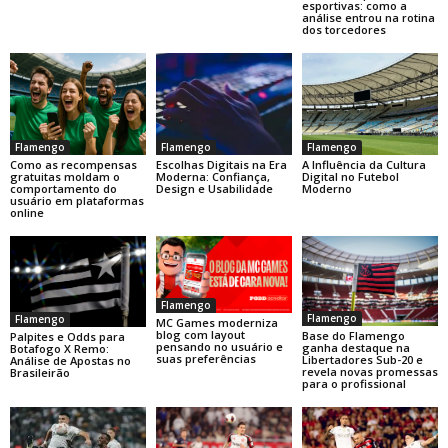
esportivas: como a
análise entrou na rotina
dos torcedores
Flamengo
Flamengo
Flamengo
Como as recompensas
Escolhas Digitais na Era
A Influência da Cultura
gratuitas moldam o
Moderna: Confiança,
Digital no Futebol
comportamento do
Design e Usabilidade
Moderno
usuário em plataformas
online
Flamengo
Flamengo
Flamengo
MC Games moderniza
blog com layout
Base do Flamengo
Palpites e Odds para
pensando no usuário e
ganha destaque na
Botafogo X Remo:
suas preferências
Libertadores Sub-20 e
Análise de Apostas no
revela novas promessas
Brasileirão
para o profissional