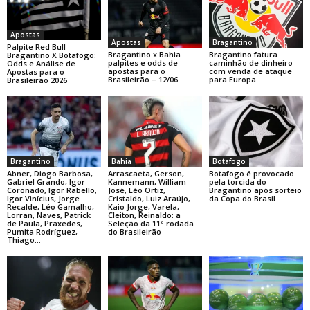
Apostas
Apostas
Bragantino
Palpite Red Bull
Bragantino x Bahia
Bragantino fatura
Bragantino X Botafogo:
palpites e odds de
caminhão de dinheiro
Odds e Análise de
apostas para o
com venda de ataque
Apostas para o
Brasileirão – 12/06
para Europa
Brasileirão 2026
Bragantino
Bahia
Botafogo
Abner, Diogo Barbosa,
Arrascaeta, Gerson,
Botafogo é provocado
Gabriel Grando, Igor
Kannemann, William
pela torcida do
Coronado, Igor Rabello,
José, Léo Ortiz,
Bragantino após sorteio
Igor Vinícius, Jorge
Cristaldo, Luiz Araújo,
da Copa do Brasil
Recalde, Léo Gamalho,
Kaio Jorge, Varela,
Lorran, Naves, Patrick
Cleiton, Reinaldo: a
de Paula, Praxedes,
Seleção da 11ª rodada
Pumita Rodríguez,
do Brasileirão
Thiago...