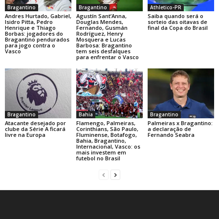
Bragantino
Bragantino
Athletico-PR
Andres Hurtado, Gabriel,
Agustín Sant’Anna,
Saiba quando será o
Isidro Pitta, Pedro
Douglas Mendes,
sorteio das oitavas de
Henrique e Thiago
Fernando, Gusmán
final da Copa do Brasil
Borbas: jogadores do
Rodríguez, Henry
Bragantino pendurados
Mosquera e Lucas
para jogo contra o
Barbosa: Bragantino
Vasco
tem seis desfalques
para enfrentar o Vasco
Bragantino
Bahia
Bragantino
Atacante desejado por
Flamengo, Palmeiras,
Palmeiras x Bragantino:
clube da Série A ficará
Corinthians, São Paulo,
a declaração de
livre na Europa
Fluminense, Botafogo,
Fernando Seabra
Bahia, Bragantino,
Internacional, Vasco: os
mais investem em
futebol no Brasil