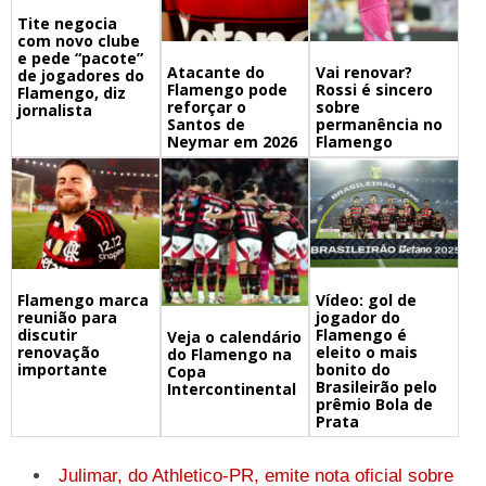
Tite negocia
com novo clube
e pede “pacote”
Atacante do
Vai renovar?
de jogadores do
Flamengo pode
Rossi é sincero
Flamengo, diz
reforçar o
sobre
jornalista
Santos de
permanência no
Neymar em 2026
Flamengo
Flamengo marca
Vídeo: gol de
reunião para
jogador do
discutir
Flamengo é
Veja o calendário
renovação
eleito o mais
do Flamengo na
importante
bonito do
Copa
Brasileirão pelo
Intercontinental
prêmio Bola de
Prata
Julimar, do Athletico-PR, emite nota oficial sobre