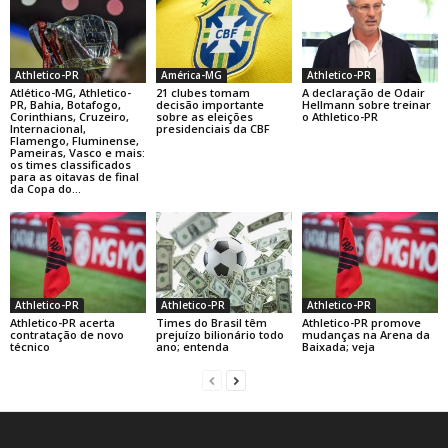
Athletico-PR
América-MG
Athletico-PR
Atlético-MG, Athletico-
21 clubes tomam
A declaração de Odair
PR, Bahia, Botafogo,
decisão importante
Hellmann sobre treinar
Corinthians, Cruzeiro,
sobre as eleições
o Athletico-PR
Internacional,
presidenciais da CBF
Flamengo, Fluminense,
Pameiras, Vasco e mais:
os times classificados
para as oitavas de final
da Copa do...
Athletico-PR
Athletico-PR
Athletico-PR
Athletico-PR acerta
Times do Brasil têm
Athletico-PR promove
contratação de novo
prejuízo bilionário todo
mudanças na Arena da
técnico
ano; entenda
Baixada; veja