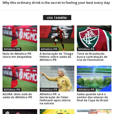
LEIA TAMBÉM:
Athletico-PR
Athletico-PR
Athletico-PR
Ídolo do Athletico-PR
A declaração de Thiago
Time do Brasileirão
chora em despedida
Heleno sobre saída do
busca contratação de
Athletico-PR
cria do Fluminense
Athletico-PR
Athletico-PR
Athletico-PR
AGORA: ídolo está de
Athletico-PR: a
Saiba quando será o
saída do Athletico-PR
declaração de Odair
sorteio das oitavas de
Hellmann após vitória
final da Copa do Brasil
na estreia