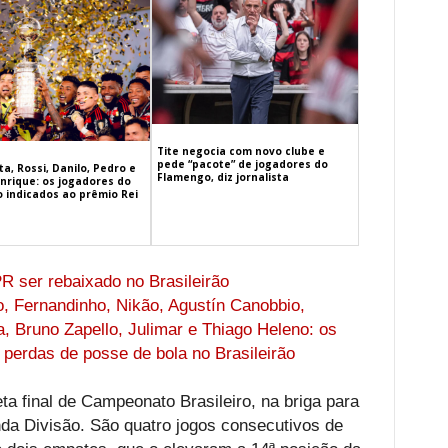
Tite negocia com novo clube e
pede “pacote” de jogadores do
a, Rossi, Danilo, Pedro e
Flamengo, diz jornalista
nrique: os jogadores do
 indicados ao prêmio Rei
PR ser rebaixado no Brasileirão
, Fernandinho, Nikão, Agustín Canobbio,
 Bruno Zapello, Julimar e Thiago Heleno: os
 perdas de posse de bola no Brasileirão
ta final de Campeonato Brasileiro, na briga para
da Divisão. São quatro jogos consecutivos de