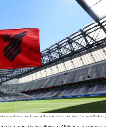
deira do Athletico na Arena da Baixada José (Foto: José Tramontin/Athletico)
e do futebol do brasileiro, o Athletico já começa a