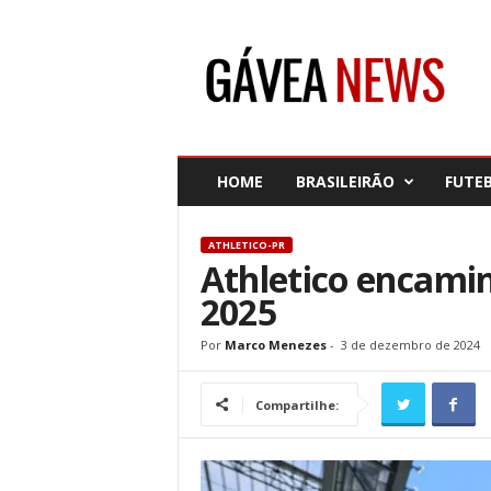
G
á
v
e
a
N
e
HOME
BRASILEIRÃO
FUTE
w
s
ATHLETICO-PR
Athletico encami
2025
Por
Marco Menezes
-
3 de dezembro de 2024
Compartilhe: