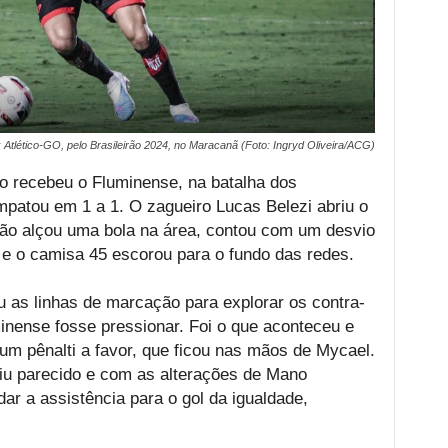
Atlético-GO, pelo Brasileirão 2024, no Maracanã (Foto: Ingryd Oliveira/ACG)
o recebeu o Fluminense, na batalha dos
mpatou em 1 a 1. O zagueiro Lucas Belezi abriu o
Nikão alçou uma bola na área, contou com um desvio
 e o camisa 45 escorou para o fundo das redes.
 as linhas de marcação para explorar os contra-
inense fosse pressionar. Foi o que aconteceu e
 um pênalti a favor, que ficou nas mãos de Mycael.
u parecido e com as alterações de Mano
r a assistência para o gol da igualdade,