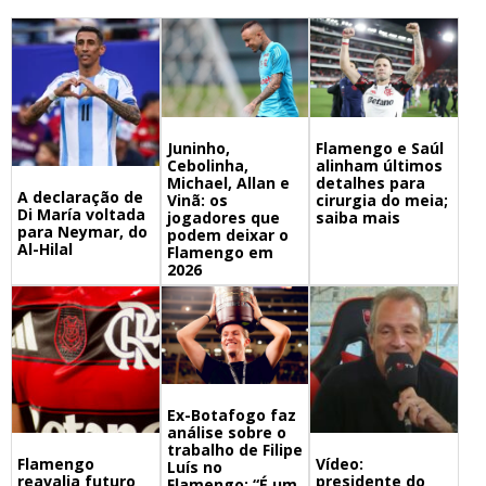
Juninho,
Flamengo e Saúl
Cebolinha,
alinham últimos
Michael, Allan e
detalhes para
A declaração de
Vinã: os
cirurgia do meia;
Di María voltada
jogadores que
saiba mais
para Neymar, do
podem deixar o
Al-Hilal
Flamengo em
2026
Ex-Botafogo faz
análise sobre o
trabalho de Filipe
Flamengo
Vídeo:
Luís no
reavalia futuro
presidente do
Flamengo: “É um