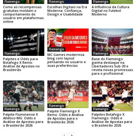
Flamengo
Flamengo
Flamengo
Como as recompensas
Escolhas Digitais na Era
A Influência da Cultura
gratuitas moldam o
Moderna: Confiança,
Digital no Futebol
comportamento do
Design e Usabilidade
Moderno
usuário em plataformas
online
Flamengo
Flamengo
Flamengo
MC Games moderniza
blog com layout
Base do Flamengo
Palpites e Odds para
pensando no usuário e
ganha destaque na
Botafogo X Remo:
suas preferências
Libertadores Sub-20 e
Análise de Apostas no
revela novas promessas
Brasileirão
para o profissional
Flamengo
Flamengo
Flamengo
Palpite Flamengo X
Palpite Fluminense X
Palpites Botafogo X
Remo: Odds e Análise
Atlético-MG: Odds e
Flamengo: Odds e
de Apostas para o
Análise de Apostas para
Análise de Apostas para
Brasileirão 2026
o Brasileirão 2026
o Brasileirão 2026