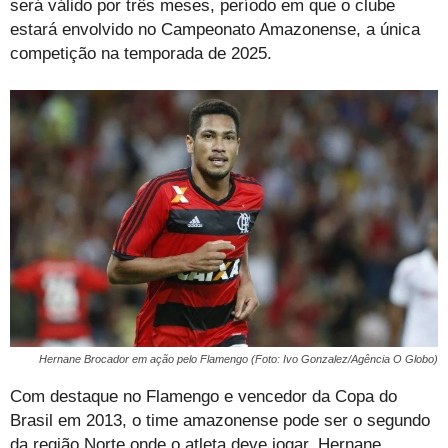
será válido por três meses, período em que o clube
estará envolvido no Campeonato Amazonense, a única
competição na temporada de 2025.
Hernane Brocador em ação pelo Flamengo (Foto: Ivo Gonzalez/Agência O Globo)
Com destaque no Flamengo e vencedor da Copa do
Brasil em 2013, o time amazonense pode ser o segundo
da região Norte onde o atleta deve jogar. Hernane