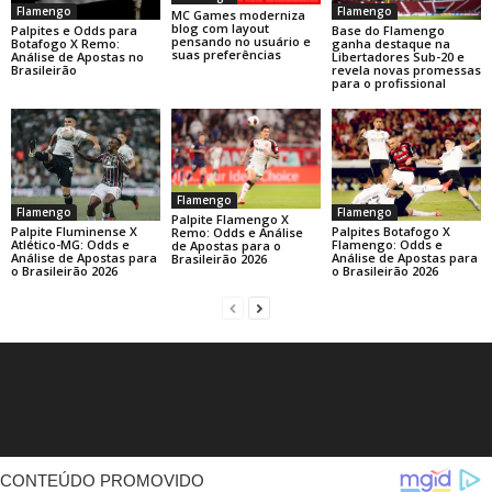
Flamengo
Flamengo
MC Games moderniza
blog com layout
Base do Flamengo
Palpites e Odds para
pensando no usuário e
ganha destaque na
Botafogo X Remo:
suas preferências
Libertadores Sub-20 e
Análise de Apostas no
revela novas promessas
Brasileirão
para o profissional
Flamengo
Flamengo
Flamengo
Palpite Flamengo X
Palpite Fluminense X
Palpites Botafogo X
Remo: Odds e Análise
Atlético-MG: Odds e
Flamengo: Odds e
de Apostas para o
Análise de Apostas para
Análise de Apostas para
Brasileirão 2026
o Brasileirão 2026
o Brasileirão 2026