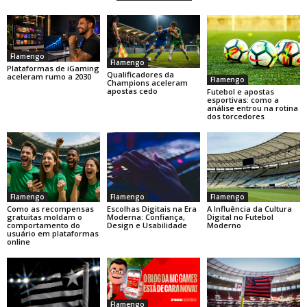
Flamengo
Flamengo
Plataformas de iGaming
Qualificadores da
aceleram rumo a 2030
Flamengo
Champions aceleram
apostas cedo
Futebol e apostas
esportivas: como a
análise entrou na rotina
dos torcedores
Flamengo
Flamengo
Flamengo
Como as recompensas
Escolhas Digitais na Era
A Influência da Cultura
gratuitas moldam o
Moderna: Confiança,
Digital no Futebol
comportamento do
Design e Usabilidade
Moderno
usuário em plataformas
online
Flamengo