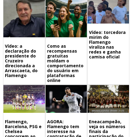
Vídeo: torcedora
mirim do
Flamengo
Vídeo: a
Como as
viraliza nas
declaração do
recompensas
redes e ganha
presidente do
gratuitas
camisa oficial
Cruzeiro
moldam o
direcionada a
comportamento
Arrascaeta, do
do usuário em
Flamengo
plataformas
online
Flamengo,
Eneacampeão,
AGORA:
Barcelona, PSG e
veja os números
Flamengo tem
Chelsea
finais da
interesse na
concorrem ao
participação do
contratação de