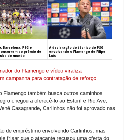
, Barcelona, PSG e
A declaração do técnico do PSG
concorrem ao prêmio de
envolvendo o Flamengo de Filipe
lube do mundo
Luís
inador do Flamengo e vídeo viraliza
m campanha para contratação de reforço
, o Flamengo também busca outros caminhos
egro chegou a oferecê-lo ao Estoril e Rio Ave,
enê Casagrande, Carlinhos não foi aprovado nas
o de empréstimo envolvendo Carlinhos, mas
ale frisar que o atacante recusou uma oferta do