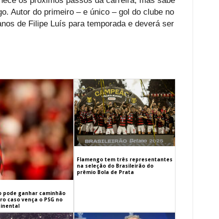
hece os próximos passos da carreira, mas sabe
. Autor do primeiro – e único – gol do clube no
anos de Filipe Luís para temporada e deverá ser
Flamengo tem três representantes
na seleção do Brasileirão do
prêmio Bola de Prata
 pode ganhar caminhão
iro caso vença o PSG no
inental