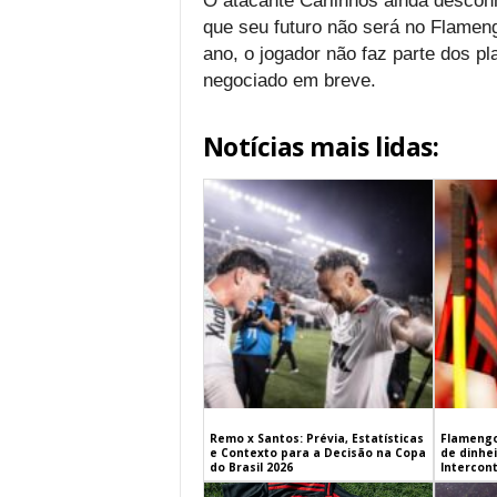
O atacante Carlinhos ainda descon
que seu futuro não será no Flamengo
ano, o jogador não faz parte dos pl
negociado em breve.
Notícias mais lidas:
Remo x Santos: Prévia, Estatísticas
Flamengo
e Contexto para a Decisão na Copa
de dinhe
do Brasil 2026
Intercont