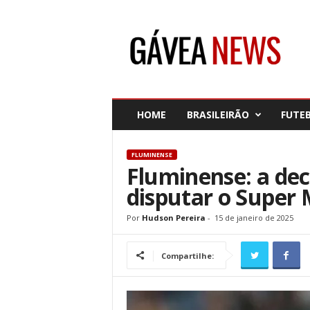
G
á
v
e
a
N
e
HOME
BRASILEIRÃO
FUTE
w
s
FLUMINENSE
Fluminense: a dec
disputar o Super
Por
Hudson Pereira
-
15 de janeiro de 2025
Compartilhe: