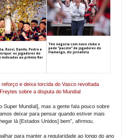
Tite negocia com novo clube e
pede “pacote” de jogadores do
a, Rossi, Danilo, Pedro e
Flamengo, diz jornalista
nrique: os jogadores do
 indicados ao prêmio Rei
reforço e deixa torcida do Vasco revoltada
Freytes sobre a disputa do Mundial
[o Super Mundial], mas a gente fala pouco sobre
Vamos deixar para pensar quando estiver mais
chegar lá [Estados Unidos] bem”, afirmou.
balhar para manter a regularidade ao longo do ano