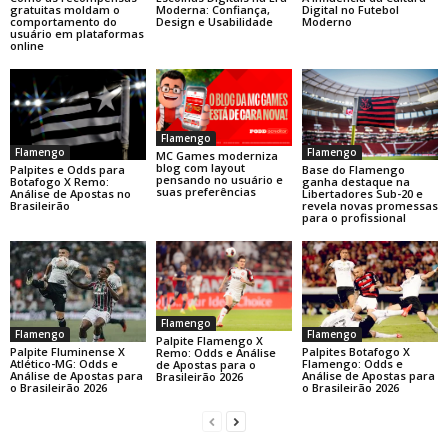
gratuitas moldam o
Moderna: Confiança,
Digital no Futebol
comportamento do
Design e Usabilidade
Moderno
usuário em plataformas
online
Flamengo
Flamengo
Flamengo
MC Games moderniza
blog com layout
Base do Flamengo
Palpites e Odds para
pensando no usuário e
ganha destaque na
Botafogo X Remo:
suas preferências
Libertadores Sub-20 e
Análise de Apostas no
revela novas promessas
Brasileirão
para o profissional
Flamengo
Flamengo
Flamengo
Palpite Flamengo X
Palpite Fluminense X
Palpites Botafogo X
Remo: Odds e Análise
Atlético-MG: Odds e
Flamengo: Odds e
de Apostas para o
Análise de Apostas para
Análise de Apostas para
Brasileirão 2026
o Brasileirão 2026
o Brasileirão 2026