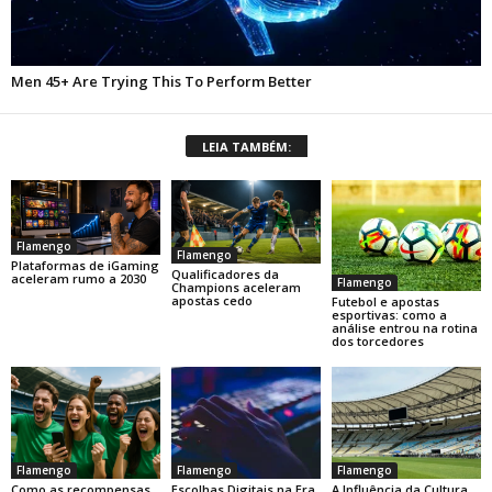
LEIA TAMBÉM:
Flamengo
Flamengo
Plataformas de iGaming
Qualificadores da
aceleram rumo a 2030
Flamengo
Champions aceleram
apostas cedo
Futebol e apostas
esportivas: como a
análise entrou na rotina
dos torcedores
Flamengo
Flamengo
Flamengo
Como as recompensas
Escolhas Digitais na Era
A Influência da Cultura