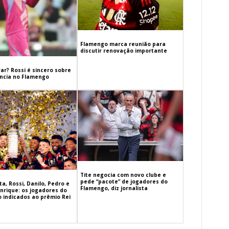
Flamengo marca reunião para
discutir renovação importante
ar? Rossi é sincero sobre
cia no Flamengo
Tite negocia com novo clube e
pede “pacote” de jogadores do
a, Rossi, Danilo, Pedro e
Flamengo, diz jornalista
nrique: os jogadores do
 indicados ao prêmio Rei