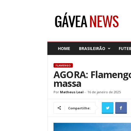
G
á
v
e
a
N
e
HOME
BRASILEIRÃO
FUTE
w
s
FLAMENGO
AGORA: Flamengo
massa
Por
Matheus Leal
-
16 de janeiro de 2025
Compartilhe: