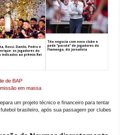
Tite negocia com novo clube e
pede “pacote” de jogadores do
a, Rossi, Danilo, Pedro e
Flamengo, diz jornalista
nrique: os jogadores do
 indicados ao prêmio Rei
ude de BAP
emissão em massa
para um projeto técnico e financeiro para tentar
 futebol brasileiro, após sua passagem por clubes