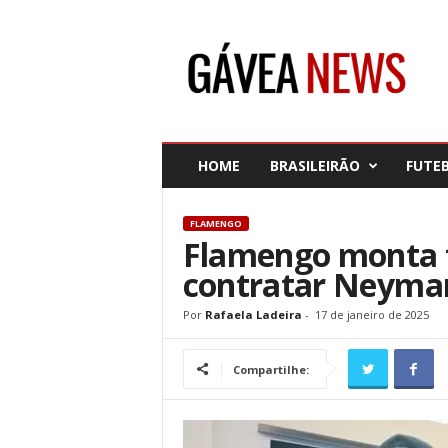
G
á
v
e
a
N
e
HOME
BRASILEIRÃO
FUTE
w
s
FLAMENGO
Flamengo monta f
contratar Neyma
Por
Rafaela Ladeira
-
17 de janeiro de 2025
Compartilhe: