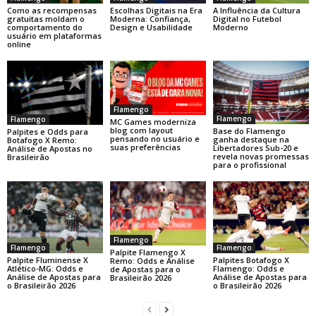
Como as recompensas
Escolhas Digitais na Era
A Influência da Cultura
gratuitas moldam o
Moderna: Confiança,
Digital no Futebol
comportamento do
Design e Usabilidade
Moderno
usuário em plataformas
online
Flamengo
Flamengo
Flamengo
MC Games moderniza
blog com layout
Base do Flamengo
Palpites e Odds para
pensando no usuário e
ganha destaque na
Botafogo X Remo:
suas preferências
Libertadores Sub-20 e
Análise de Apostas no
revela novas promessas
Brasileirão
para o profissional
Flamengo
Flamengo
Flamengo
Palpite Flamengo X
Palpite Fluminense X
Palpites Botafogo X
Remo: Odds e Análise
Atlético-MG: Odds e
Flamengo: Odds e
de Apostas para o
Análise de Apostas para
Análise de Apostas para
Brasileirão 2026
o Brasileirão 2026
o Brasileirão 2026