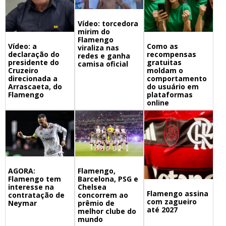
Vídeo: torcedora
mirim do
Flamengo
Vídeo: a
Como as
viraliza nas
declaração do
recompensas
redes e ganha
presidente do
gratuitas
camisa oficial
Cruzeiro
moldam o
direcionada a
comportamento
Arrascaeta, do
do usuário em
Flamengo
plataformas
online
Flamengo,
AGORA:
Barcelona, PSG e
Flamengo tem
Chelsea
interesse na
Flamengo assina
concorrem ao
contratação de
com zagueiro
prêmio de
Neymar
até 2027
melhor clube do
mundo