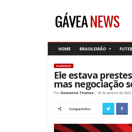
G
á
v
e
a
N
e
HOME
BRASILEIRÃO
FUTE
w
s
FLAMENGO
Ele estava preste
mas negociação so
Por
Geovanna Thomaz
-
18 de janeiro de 2025
Compartilhe: