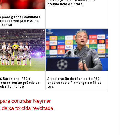
na seleção do Brasileirão do
prêmio Bola de Prata
 pode ganhar caminhão
iro caso vença o PSG no
inental
, Barcelona, PSG e
A declaração do técnico do PSG
concorrem ao prêmio de
envolvendo o Flamengo de Filipe
lube do mundo
Luís
 para contratar Neymar
 deixa torcida revoltada