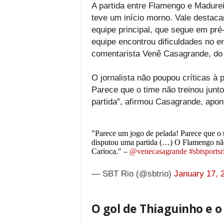
A partida entre Flamengo e Madure
teve um início morno. Vale destaca
equipe principal, que segue em pré
equipe encontrou dificuldades no e
comentarista Venê Casagrande, do
O jornalista não poupou críticas à 
Parece que o time não treinou junt
partida”, afirmou Casagrande, apon
"Parece um jogo de pelada! Parece que o t
disputou uma partida (…) O Flamengo nã
Carioca." –
@venecasagrande
#sbtsportsr
— SBT Rio (@sbtrio)
January 17, 
O gol de Thiaguinho e o