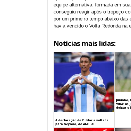
equipe alternativa, formada em sua
conseguiu reagir após o tropeço co
por um primeiro tempo abaixo das e
havia vencido o Volta Redonda na e
Notícias mais lidas:
Juninho, 
Vinã: os
deixar o
A declaração de Di María voltada
para Neymar, do Al-Hilal