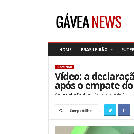
G
á
v
e
a
N
e
HOME
BRASILEIRÃO
FUTE
w
s
FLAMENGO
Vídeo: a declara
após o empate d
Por
Leandro Cardoso
-
18 de janeiro de 2025
Compartilhe: