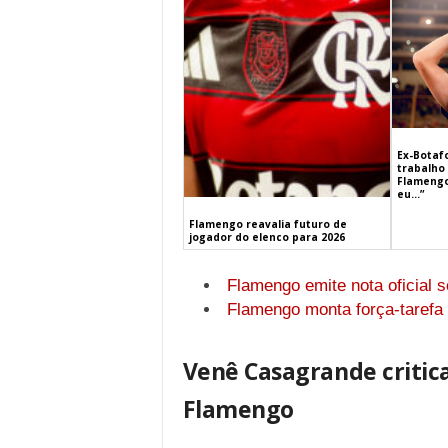
Ex-Botaf
trabalho 
Flamengo
eu…”
Flamengo reavalia futuro de
jogador do elenco para 2026
Flamengo emite nota oficial s
Flamengo monta força-tarefa
Venê Casagrande critica
Flamengo