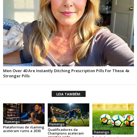
LEIA TAMBÉM:
Flamengo
Flamengo
Plataformas de iGaming
Qualificadores da
aceleram rumo a 2030
Flamengo
Champions aceleram
apostas cedo