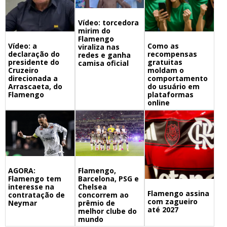
Vídeo: torcedora
mirim do
Flamengo
Vídeo: a
Como as
viraliza nas
declaração do
recompensas
redes e ganha
presidente do
gratuitas
camisa oficial
Cruzeiro
moldam o
direcionada a
comportamento
Arrascaeta, do
do usuário em
Flamengo
plataformas
online
Flamengo,
AGORA:
Barcelona, PSG e
Flamengo tem
Chelsea
interesse na
Flamengo assina
concorrem ao
contratação de
com zagueiro
prêmio de
Neymar
até 2027
melhor clube do
mundo