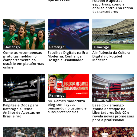
Futebol e apostas
esportivas: como a
análise entrou na rotina
dos torcedores
Flamengo
Flamengo
Flamengo
Como as recompensas
Escolhas Digitais na Era
A Influência da Cultura
gratuitas moldam o
Moderna: Confiança,
Digital no Futebol
comportamento do
Design e Usabilidade
Moderno
usuário em plataformas
online
Flamengo
Flamengo
Flamengo
MC Games moderniza
blog com layout
Base do Flamengo
Palpites e Odds para
pensando no usuário e
ganha destaque na
Botafogo X Remo:
suas preferências
Libertadores Sub-20 e
Análise de Apostas no
revela novas promessas
Brasileirão
para o profissional