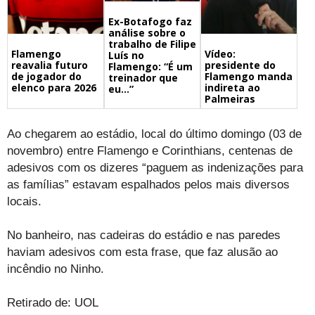
Ex-Botafogo faz
análise sobre o
trabalho de Filipe
Flamengo
Vídeo:
Luís no
reavalia futuro
presidente do
Flamengo: “É um
de jogador do
Flamengo manda
treinador que
elenco para 2026
indireta ao
eu…”
Palmeiras
Ao chegarem ao estádio, local do último domingo (03 de
novembro) entre Flamengo e Corinthians, centenas de
adesivos com os dizeres “paguem as indenizações para
as famílias” estavam espalhados pelos mais diversos
locais.
No banheiro, nas cadeiras do estádio e nas paredes
haviam adesivos com esta frase, que faz alusão ao
incêndio no Ninho.
Retirado de: UOL