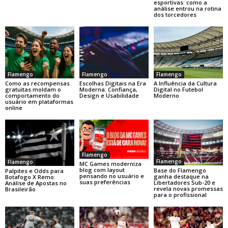
esportivas: como a
análise entrou na rotina
dos torcedores
Flamengo
Flamengo
Flamengo
Como as recompensas
Escolhas Digitais na Era
A Influência da Cultura
gratuitas moldam o
Moderna: Confiança,
Digital no Futebol
comportamento do
Design e Usabilidade
Moderno
usuário em plataformas
online
Flamengo
Flamengo
Flamengo
MC Games moderniza
blog com layout
Base do Flamengo
Palpites e Odds para
pensando no usuário e
ganha destaque na
Botafogo X Remo:
suas preferências
Libertadores Sub-20 e
Análise de Apostas no
revela novas promessas
Brasileirão
para o profissional