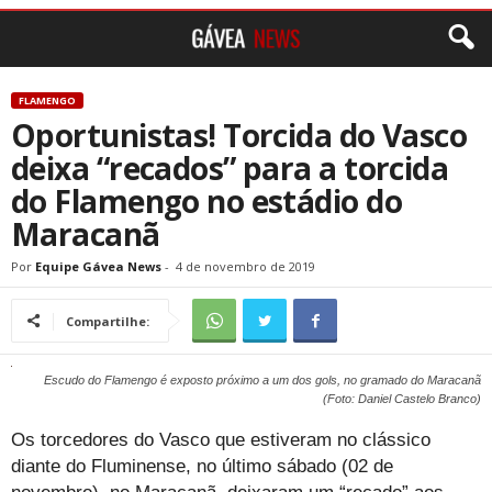
FLAMENGO
Oportunistas! Torcida do Vasco
deixa “recados” para a torcida
do Flamengo no estádio do
Maracanã
Por
Equipe Gávea News
-
4 de novembro de 2019
Compartilhe:
Escudo do Flamengo é exposto próximo a um dos gols, no gramado do Maracanã
(Foto: Daniel Castelo Branco)
Os torcedores do Vasco que estiveram no clássico
diante do Fluminense, no último sábado (02 de