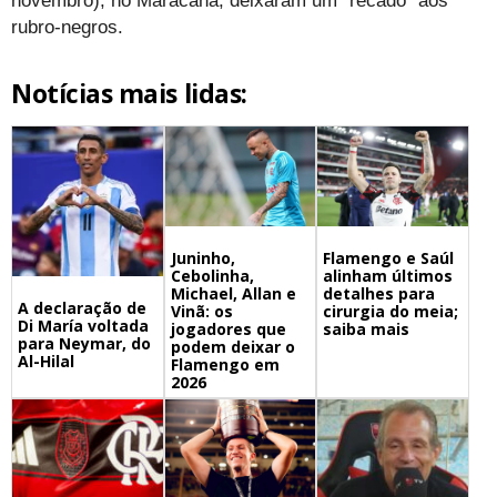
novembro), no Maracanã, deixaram um “recado” aos
rubro-negros.
Notícias mais lidas:
Juninho,
Flamengo e Saúl
Cebolinha,
alinham últimos
Michael, Allan e
detalhes para
A declaração de
Vinã: os
cirurgia do meia;
Di María voltada
jogadores que
saiba mais
para Neymar, do
podem deixar o
Al-Hilal
Flamengo em
2026