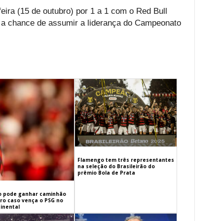
ira (15 de outubro) por 1 a 1 com o Red Bull
 a chance de assumir a liderança do Campeonato
Flamengo tem três representantes
na seleção do Brasileirão do
prêmio Bola de Prata
 pode ganhar caminhão
iro caso vença o PSG no
inental