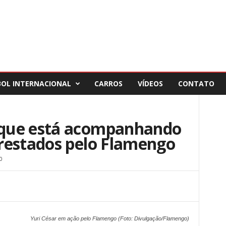
BOL INTERNACIONAL
CARROS
VÍDEOS
CONTATO
que está acompanhando
restados pelo Flamengo
0
Yuri César em ação pelo Flamengo (Foto: Divulgação/Flamengo)