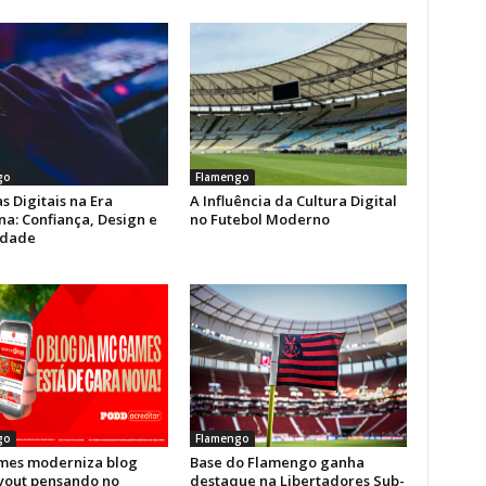
go
Flamengo
s Digitais na Era
A Influência da Cultura Digital
a: Confiança, Design e
no Futebol Moderno
idade
go
Flamengo
es moderniza blog
Base do Flamengo ganha
yout pensando no
destaque na Libertadores Sub-