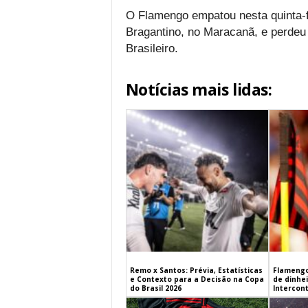
O Flamengo empatou nesta quinta-fe
Bragantino, no Maracanã, e perdeu
Brasileiro.
Notícias mais lidas:
Remo x Santos: Prévia, Estatísticas
Flamengo
e Contexto para a Decisão na Copa
de dinhe
do Brasil 2026
Intercont