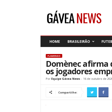
G
á
v
e
a
N
e
HOME
BRASILEIRÃO
FUTE
w
s
FLAMENGO
Domènec afirma 
os jogadores emp
Por
Equipe Gávea News
-
16 de outubro de 202
Compartilhe: