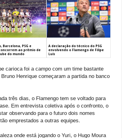
, Barcelona, PSG e
A declaração do técnico do PSG
concorrem ao prêmio de
envolvendo o Flamengo de Filipe
lube do mundo
Luís
be carioca foi a campo com um time bastante
Bruno Henrique começaram a partida no banco
da três dias, o Flamengo tem se voltado para
ase. Em entrevista coletiva após o confronto, o
star observando para o futuro dois nomes
tão emprestados a outras equipes.
taleza onde está jogando o Yuri, o Hugo Moura