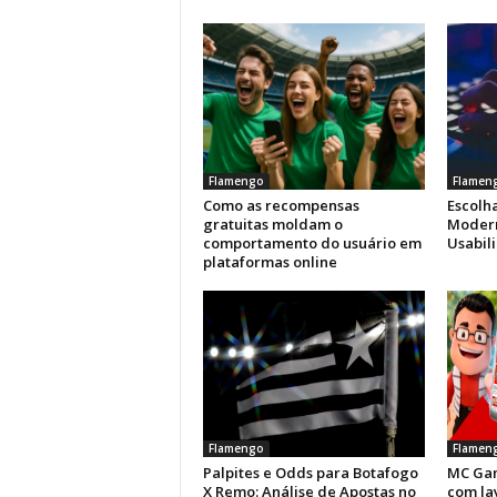
Flamengo
Flamen
Como as recompensas
Escolha
gratuitas moldam o
Modern
comportamento do usuário em
Usabil
plataformas online
Flamengo
Flamen
Palpites e Odds para Botafogo
MC Gam
X Remo: Análise de Apostas no
com la