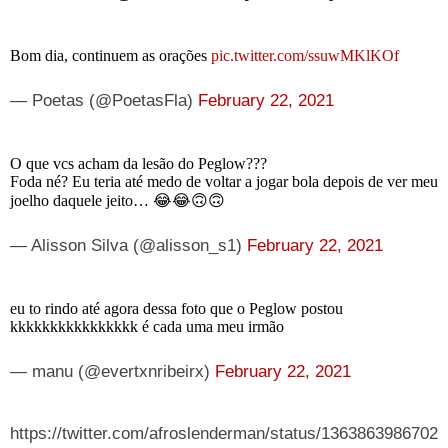
Bom dia, continuem as orações
pic.twitter.com/ssuwMKlKOf
— Poetas (@PoetasFla)
February 22, 2021
O que vcs acham da lesão do Peglow???
Foda né? Eu teria até medo de voltar a jogar bola depois de ver meu
joelho daquele jeito… 😂😂🙃🙃
— Alisson Silva (@alisson_s1)
February 22, 2021
eu to rindo até agora dessa foto que o Peglow postou
kkkkkkkkkkkkkkkk é cada uma meu irmão
— manu (@evertxnribeirx)
February 22, 2021
https://twitter.com/afroslenderman/status/1363863986702