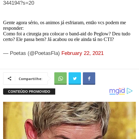
344194?s=20
Gente agora sério, os animos já esfriaram, então vcs podem me
responder:
Como foi a cirurgia pra colocar o band-aid do Peglow? Deu tudo
certo? Ele passa bem? Já acabou ou ele ainda tá no CTI?
— Poetas (@PoetasFla)
February 22, 2021
Compartilhe: