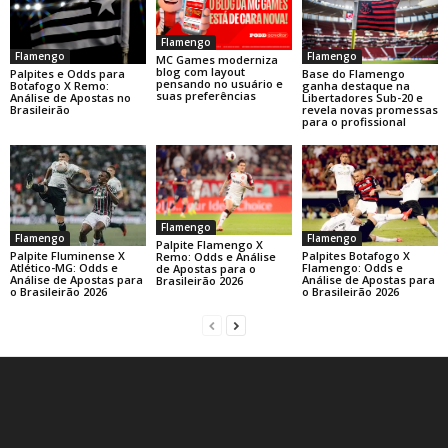
Flamengo
Flamengo
Flamengo
MC Games moderniza
blog com layout
Base do Flamengo
Palpites e Odds para
pensando no usuário e
ganha destaque na
Botafogo X Remo:
suas preferências
Libertadores Sub-20 e
Análise de Apostas no
revela novas promessas
Brasileirão
para o profissional
Flamengo
Flamengo
Flamengo
Palpite Flamengo X
Palpite Fluminense X
Palpites Botafogo X
Remo: Odds e Análise
Atlético-MG: Odds e
Flamengo: Odds e
de Apostas para o
Análise de Apostas para
Análise de Apostas para
Brasileirão 2026
o Brasileirão 2026
o Brasileirão 2026