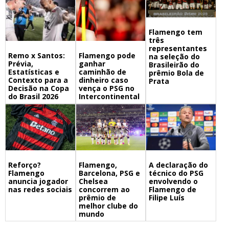
Flamengo tem
três
representantes
Remo x Santos:
Flamengo pode
na seleção do
Prévia,
ganhar
Brasileirão do
Estatísticas e
caminhão de
prêmio Bola de
Contexto para a
dinheiro caso
Prata
Decisão na Copa
vença o PSG no
do Brasil 2026
Intercontinental
Flamengo,
A declaração do
Reforço?
Barcelona, PSG e
técnico do PSG
Flamengo
Chelsea
envolvendo o
anuncia jogador
concorrem ao
Flamengo de
nas redes sociais
prêmio de
Filipe Luís
melhor clube do
mundo