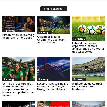
LEIA TAMBÉM:
Flamengo
Flamengo
Plataformas de iGaming
Qualificadores da
aceleram rumo a 2030
Flamengo
Champions aceleram
apostas cedo
Futebol e apostas
esportivas: como a
análise entrou na rotina
dos torcedores
Flamengo
Flamengo
Flamengo
Como as recompensas
Escolhas Digitais na Era
A Influência da Cultura
gratuitas moldam o
Moderna: Confiança,
Digital no Futebol
comportamento do
Design e Usabilidade
Moderno
usuário em plataformas
online