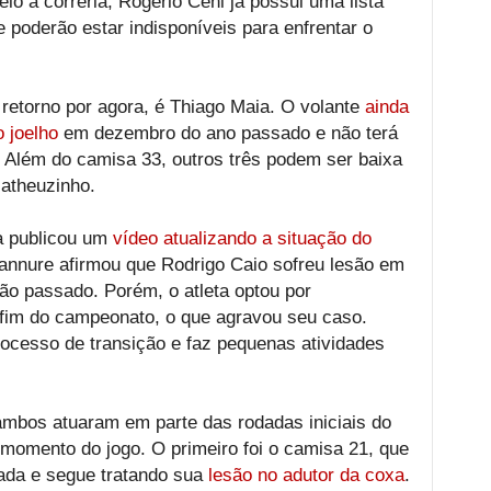
 à correria, Rogério Ceni já possui uma lista
 poderão estar indisponíveis para enfrentar o
retorno por agora, é Thiago Maia. O volante
ainda
o joelho
em dezembro do ano passado e não terá
. Além do camisa 33, outros três podem ser baixa
Matheuzinho.
a publicou um
vídeo atualizando a situação do
Tannure afirmou que Rodrigo Caio sofreu lesão em
rão passado. Porém, o atleta optou por
 fim do campeonato, o que agravou seu caso.
rocesso de transição e faz pequenas atividades
mbos atuaram em parte das rodadas iniciais do
momento do jogo. O primeiro foi o camisa 21, que
sada e segue tratando sua
lesão no adutor da coxa
.