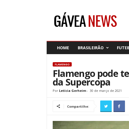
G
á
v
e
a
N
e
HOME
BRASILEIRÃO
FUTE
w
s
FLAMENGO
Flamengo pode ter
da Supercopa
Por
Letícia Gerheim
-
30 de março de 2021
Compartilhe: