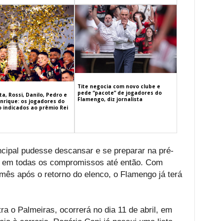
Tite negocia com novo clube e
pede “pacote” de jogadores do
a, Rossi, Danilo, Pedro e
Flamengo, diz jornalista
nrique: os jogadores do
 indicados ao prêmio Rei
ncipal pudesse descansar e se preparar na pré-
ou em todas os compromissos até então. Com
mês após o retorno do elenco, o Flamengo já terá
tra o Palmeiras, ocorrerá no dia 11 de abril, em