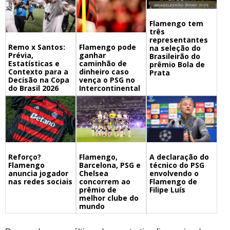
Flamengo tem
três
representantes
Remo x Santos:
Flamengo pode
na seleção do
Prévia,
ganhar
Brasileirão do
Estatísticas e
caminhão de
prêmio Bola de
Contexto para a
dinheiro caso
Prata
Decisão na Copa
vença o PSG no
do Brasil 2026
Intercontinental
Flamengo,
A declaração do
Reforço?
Barcelona, PSG e
técnico do PSG
Flamengo
Chelsea
envolvendo o
anuncia jogador
concorrem ao
Flamengo de
nas redes sociais
prêmio de
Filipe Luís
melhor clube do
mundo