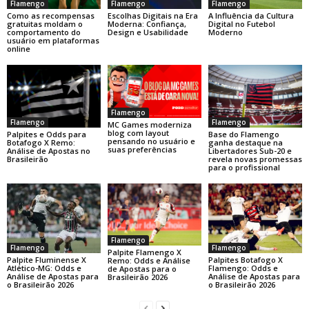
Flamengo
Flamengo
Flamengo
Como as recompensas
Escolhas Digitais na Era
A Influência da Cultura
gratuitas moldam o
Moderna: Confiança,
Digital no Futebol
comportamento do
Design e Usabilidade
Moderno
usuário em plataformas
online
Flamengo
Flamengo
Flamengo
MC Games moderniza
blog com layout
Base do Flamengo
Palpites e Odds para
pensando no usuário e
ganha destaque na
Botafogo X Remo:
suas preferências
Libertadores Sub-20 e
Análise de Apostas no
revela novas promessas
Brasileirão
para o profissional
Flamengo
Flamengo
Flamengo
Palpite Flamengo X
Palpite Fluminense X
Palpites Botafogo X
Remo: Odds e Análise
Atlético-MG: Odds e
Flamengo: Odds e
de Apostas para o
Análise de Apostas para
Análise de Apostas para
Brasileirão 2026
o Brasileirão 2026
o Brasileirão 2026