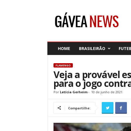
G
á
v
e
a
N
e
HOME
BRASILEIRÃO
FUTE
w
s
FLAMENGO
Veja a provável 
para o jogo contra
Por
Letícia Gerheim
-
10 de junho de 2021
Compartilhe: