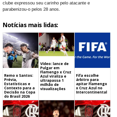
clube expressou seu carinho pelo atacante e
parabenizou-o pelos 28 anos.
Notícias mais lidas:
Vídeo: lance de
Pulgar em
Flamengo x Cruz
Remo x Santos:
Fifa escolhe
Azul viraliza e
Prévia,
árbitro para
ultrapassa 1
Estatísticas e
apitar Flamengo
milhão de
Contexto para a
x Cruz Azul no
visualizações
Decisão na Copa
Intercontinental
do Brasil 2026