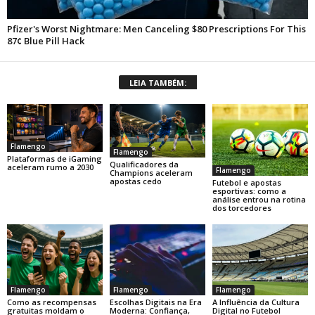
LEIA TAMBÉM:
Flamengo
Flamengo
Plataformas de iGaming
Qualificadores da
aceleram rumo a 2030
Flamengo
Champions aceleram
apostas cedo
Futebol e apostas
esportivas: como a
análise entrou na rotina
dos torcedores
Flamengo
Flamengo
Flamengo
Como as recompensas
Escolhas Digitais na Era
A Influência da Cultura
gratuitas moldam o
Moderna: Confiança,
Digital no Futebol