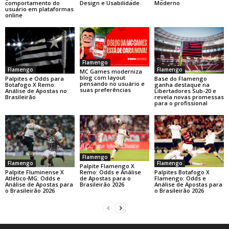
comportamento do
Design e Usabilidade
Moderno
usuário em plataformas
online
Flamengo
Flamengo
Flamengo
MC Games moderniza
blog com layout
Base do Flamengo
Palpites e Odds para
pensando no usuário e
ganha destaque na
Botafogo X Remo:
suas preferências
Libertadores Sub-20 e
Análise de Apostas no
revela novas promessas
Brasileirão
para o profissional
Flamengo
Flamengo
Flamengo
Palpite Flamengo X
Palpite Fluminense X
Palpites Botafogo X
Remo: Odds e Análise
Atlético-MG: Odds e
Flamengo: Odds e
de Apostas para o
Análise de Apostas para
Análise de Apostas para
Brasileirão 2026
o Brasileirão 2026
o Brasileirão 2026