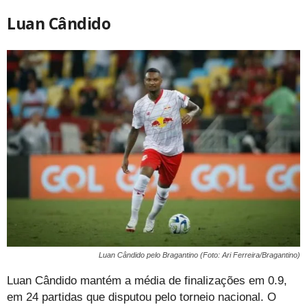
Luan Cândido
Luan Cândido pelo Bragantino (Foto: Ari Ferreira/Bragantino)
Luan Cândido mantém a média de finalizações em 0.9,
em 24 partidas que disputou pelo torneio nacional. O