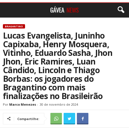
BRAGANTINO
Lucas Evangelista, Juninho
Capixaba, Henry Mosquera,
Vitinho, Eduardo Sasha, Jhon
Jhon, Eric Ramires, Luan
Cândido, Lincoln e Thiago
Borbas: os jogadores do
Bragantino com mais
finalizações no Brasileirão
Por
Marco Menezes
-
30 de novembro de 2024
Compartilhe: