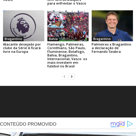
para enfrentar o Vasco
Bragantino
Bahia
Bragantino
Atacante desejado por
Flamengo, Palmeiras,
Palmeiras x Bragantino:
clube da Série A ficará
Corinthians, São Paulo,
a declaração de
livre na Europa
Fluminense, Botafogo,
Fernando Seabra
Bahia, Bragantino,
Internacional, Vasco: os
mais investem em
futebol no Brasil