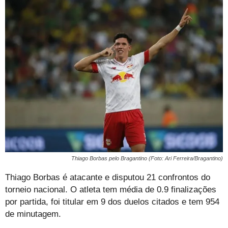
Thiago Borbas pelo Bragantino (Foto: Ari Ferreira/Bragantino)
Thiago Borbas é atacante e disputou 21 confrontos do
torneio nacional. O atleta tem média de 0.9 finalizações
por partida, foi titular em 9 dos duelos citados e tem 954
de minutagem.