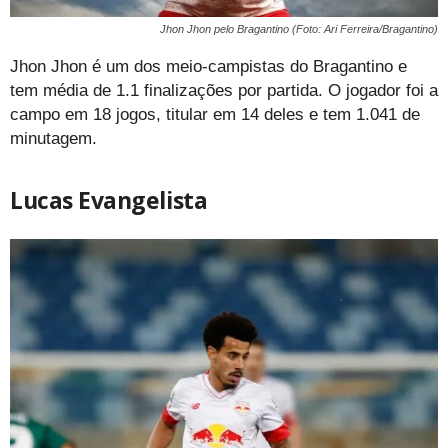
Jhon Jhon pelo Bragantino (Foto: Ari Ferreira/Bragantino)
Jhon Jhon é um dos meio-campistas do Bragantino e
tem média de 1.1 finalizações por partida. O jogador foi a
campo em 18 jogos, titular em 14 deles e tem 1.041 de
minutagem.
Lucas Evangelista