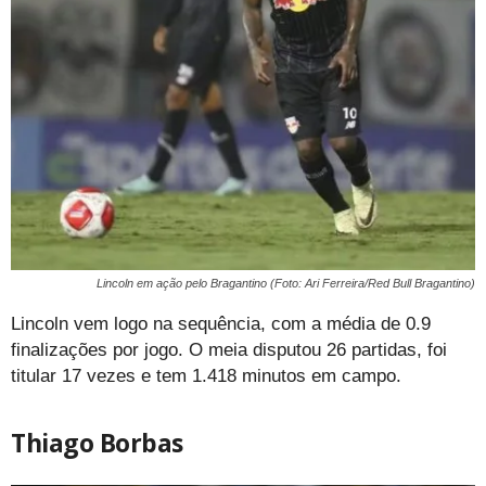
Lincoln em ação pelo Bragantino (Foto: Ari Ferreira/Red Bull Bragantino)
Lincoln vem logo na sequência, com a média de 0.9
finalizações por jogo. O meia disputou 26 partidas, foi
titular 17 vezes e tem 1.418 minutos em campo.
Thiago Borbas