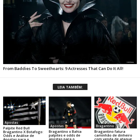
LEIA TAMBÉM:
Apostas
Apostas
Bragantino
Palpite Red Bull
Bragantino x Bahia
Bragantino fatura
Bragantino X Botafogo:
palpites e odds de
caminhão de dinheiro
Odds e Análise de
apostas para o
com venda de ataque
Apostas para o