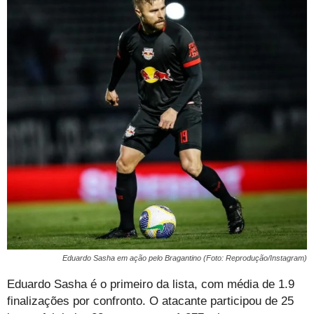
Eduardo Sasha em ação pelo Bragantino (Foto: Reprodução/Instagram)
Eduardo Sasha é o primeiro da lista, com média de 1.9
finalizações por confronto. O atacante participou de 25