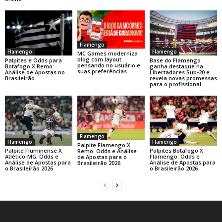
Flamengo
Flamengo
Flamengo
MC Games moderniza
blog com layout
Base do Flamengo
Palpites e Odds para
pensando no usuário e
ganha destaque na
Botafogo X Remo:
suas preferências
Libertadores Sub-20 e
Análise de Apostas no
revela novas promessas
Brasileirão
para o profissional
Flamengo
Flamengo
Flamengo
Palpite Flamengo X
Palpite Fluminense X
Palpites Botafogo X
Remo: Odds e Análise
Atlético-MG: Odds e
Flamengo: Odds e
de Apostas para o
Análise de Apostas para
Análise de Apostas para
Brasileirão 2026
o Brasileirão 2026
o Brasileirão 2026