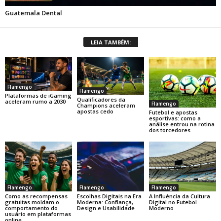
LEIA TAMBÉM:
Flamengo
Flamengo
Plataformas de iGaming
Qualificadores da
aceleram rumo a 2030
Flamengo
Champions aceleram
apostas cedo
Futebol e apostas
esportivas: como a
análise entrou na rotina
dos torcedores
Flamengo
Flamengo
Flamengo
Como as recompensas
Escolhas Digitais na Era
A Influência da Cultura
gratuitas moldam o
Moderna: Confiança,
Digital no Futebol
comportamento do
Design e Usabilidade
Moderno
usuário em plataformas
online