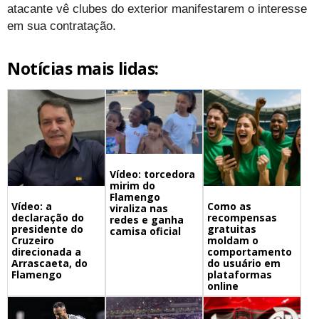
atacante vê clubes do exterior manifestarem o interesse
em sua contratação.
Notícias mais lidas:
Vídeo: torcedora
mirim do
Flamengo
Vídeo: a
Como as
viraliza nas
declaração do
recompensas
redes e ganha
presidente do
gratuitas
camisa oficial
Cruzeiro
moldam o
direcionada a
comportamento
Arrascaeta, do
do usuário em
Flamengo
plataformas
online